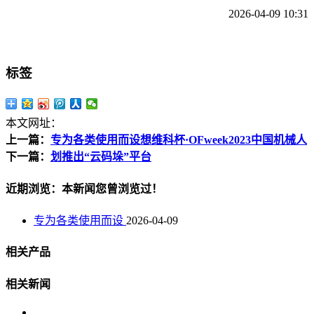
2026-04-09 10:31
标签
本文网址：
上一篇：
专为各类使用而设想维科杯·OFweek2023中国机械人
下一篇：
划推出“云码垛”平台
近期浏览：本新闻您曾浏览过！
专为各类使用而设
2026-04-09
相关产品
相关新闻