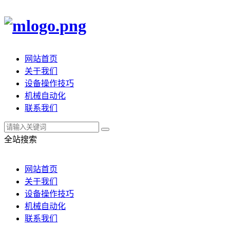
网站首页
关于我们
设备操作技巧
机械自动化
联系我们
全站搜索
网站首页
关于我们
设备操作技巧
机械自动化
联系我们