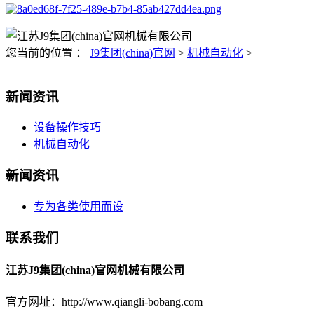
您当前的位置 ：
J9集团(china)官网
>
机械自动化
>
新闻资讯
设备操作技巧
机械自动化
新闻资讯
专为各类使用而设
联系我们
江苏J9集团(china)官网机械有限公司
官方网址：http://www.qiangli-bobang.com