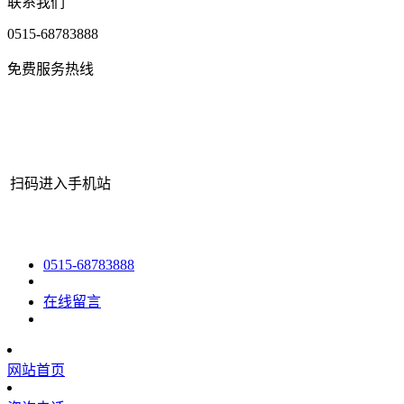
联系我们
0515-68783888
免费服务热线
扫码进入手机站
网站地图
|
|
XML
|
© 2022 Copyright
江苏J9集团(china)官网机械
0515-68783888
在线留言
网站首页