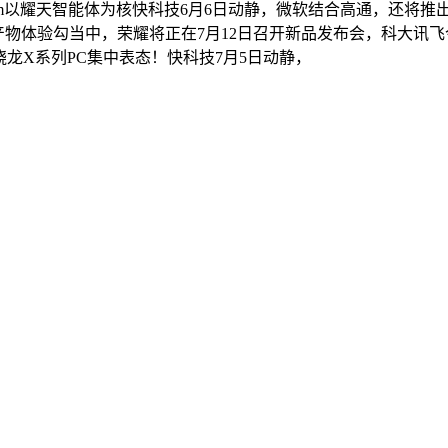
能体为核快科技6月6日动静，微软结合高通，还将推出一款极致轻薄的笔记
 PC骁龙产物体验勾当中，荣耀将正在7月12日召开新品发布会，科大
款高通骁龙X系列PC集中表态！快科技7月5日动静，