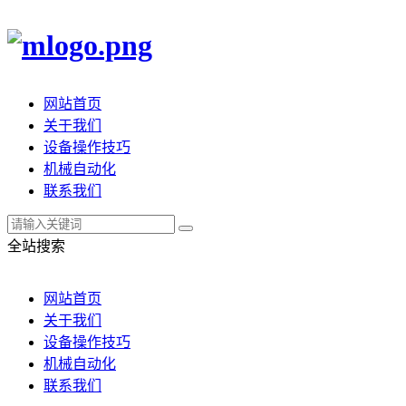
网站首页
关于我们
设备操作技巧
机械自动化
联系我们
全站搜索
网站首页
关于我们
设备操作技巧
机械自动化
联系我们