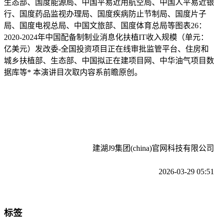
生态部、国度能源局、中国平易近用航空局、中国人平易近银
行、国度药品监视办理局、国度疾病防止节制局、国度片子
局、国度电视总局、中国文旅部、国度体育总局等图表26：
2020-2024年中国配备制制业消息化扶植IT收入规模（单元：
亿美元）发改委-全国投资项目正在线审批监管平台、住房和
城乡扶植部、生态部、中国拟正在建项目网、中华油气项目数
据库等* 本演讲目次取内容系前瞻原创。
建湖J9集团(china)官网科技有限公司
2026-03-29 05:51
标签