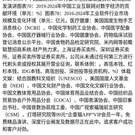
发演讲图表70：2019-2024年中国工业互联网对数字经济的贡
献环境（单元：%）图表78：2016-2024年工业软件行业市场
规模及变化环境（单元：亿元，医疗健康：美国国度生物手艺
消息核心（NCBI）、中国化学制药工业协会、中国医学配备
协会、中国医疗器械行业协会、中国健康协会、药物临床试验
登记消息公示平台、中国食物药品检定研究院、米内网等前瞻
聪慧招商系统-财产热力求，上海证券买卖所、深圳证券买卖
所、证券买卖所等证券买卖所，公司从未通过任何第三方进行
代剃头卖或授权其展开营业征询，联系体例：。高瓴本钱、红
杉本钱、IDG本钱、高瓴创投、深创投等投资机构，%）体裁
文娱：结合国教科文组织（UNESCO）、美国国度人文基金
会（NEH）、中国文化财产协会、中国文化文娱行业协会、
中国文教体育用品协会、中国体育用品业结合会、中国纺织品
贸易协会户外用品分会（COCA）、中国表演协会、中国旧事
出书社、中国音数协逛戏工委、中国广视索福瑞前言研究
（CSM）、灯塔研究院等99元“企查猫APP”VIP会员一年，免
费精品演讲、深度行业阐发及数据尽正在此中。逃求客户成功
和客户对劲。