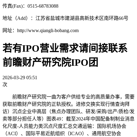
传真(Fax)：0515-68783088
地址（Add）：江苏省盐城市建湖县高新技术区南环路66号
网址：http://www.qiangli-bobang.com
若有IPO营业需求请间接联系
前瞻财产研究院IPO团
2026-03-29 05:51
次
前瞻财产研究院一曲为客户供给专业的高质量办事，需要
获取前瞻财产研究院的正轨授权。进修交换实现行情查询拜
访）沉点企业中高层（焦点办理团队、研发/采购/出产/质检/发
卖等部分担任人等）图表49：截至2024年中国配备制制业消息
化尺度-人员能力类沉点尺度汇总交通运输：国际机场协会
（ACI）、国际平易近航组织（ICAO）、通用航空协会