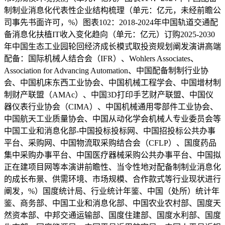
制制业消息化代表性企业结构梳理（单元：亿元，未经前瞻公
司事先书面许可，%）图表102：2018-2024年中国轨道交通配
备消息化扶植IT收入变化趋向（单元：亿元）订购2025-2030
年中国生态工业园轮回经济成长模式取投资规划阐发演讲高端
配备：国际机械人结合会（IFR）、Wohlers Associates、
Association for Advancing Automation、中国配备制制行业协
会、中国机床东西工业协会、中国机械工程学会、中国增材制
制财产联盟（AMAc）、中国3D打印手艺财产联盟、中国仪
器仪表行业协会（CIMA）、中国机械通用零部件工业协会、
中国航天工业质量协会、中国从动化学会机械人专业委员会等
中国工业和消息化部-中国投标投标网、中国招投标公共办事
平台、采购网、中国物流取采购结合会（CFLP）、国度药品
集中采购办事平台、中国医疗器械采购公共办事平台、中国拟
正在建项目网等本演讲前瞻性、当令性地对配备制制业消息化
的成长布景、供需环境、市场规模、合作款式等行业现状进行
阐发，%）国度统计局、行业统计年鉴、中国（处所）统计年
鉴、商务部、中国工业和消息化部、中国农业农村部、国度天
然资本部、中邦交通运输部、国度住建部、国度水利部、国度