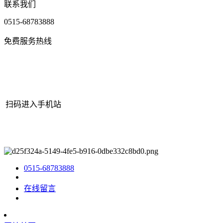
联系我们
0515-68783888
免费服务热线
扫码进入手机站
网站地图
|
|
XML
|
© 2022 Copyright
江苏J9集团(china)官网机械有
限公司
All rights reserved.
0515-68783888
在线留言