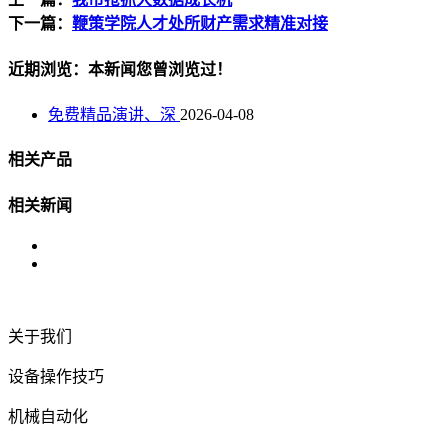
下一篇：
鞭策学院人才处所财产需求精准对接
近期浏览：本新闻您曾浏览过！
免费精品演讲、深
2026-04-08
相关产品
相关新闻
关于我们
设备操作技巧
机械自动化