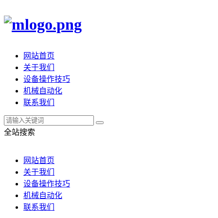
网站首页
关于我们
设备操作技巧
机械自动化
联系我们
全站搜索
网站首页
关于我们
设备操作技巧
机械自动化
联系我们