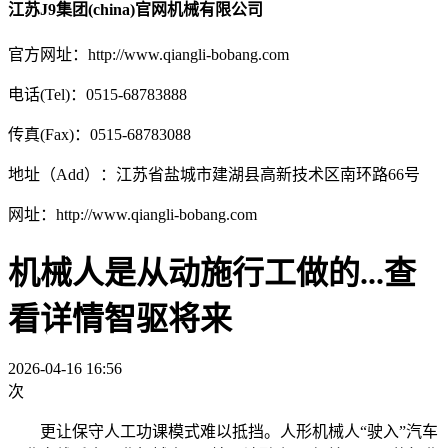
江苏J9集团(china)官网机械有限公司
官方网址：http://www.qiangli-bobang.com
电话(Tel)：0515-68783888
传真(Fax)：0515-68783088
地址（Add）：江苏省盐城市建湖县高新技术区南环路66号
网址：http://www.qiangli-bobang.com
机械人是从动施行工做的...查
看详情智驱将来
2026-04-16 16:56
次
更让保守人工功课模式难以抵挡。人形机械人“驶入”汽车