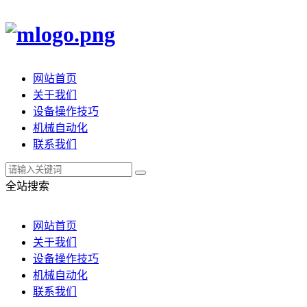
网站首页
关于我们
设备操作技巧
机械自动化
联系我们
全站搜索
网站首页
关于我们
设备操作技巧
机械自动化
联系我们