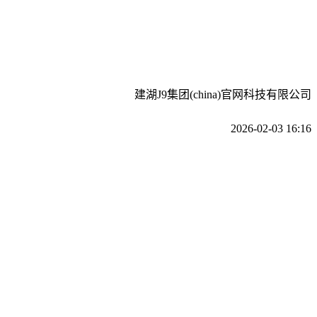
建湖J9集团(china)官网科技有限公司
2026-02-03 16:16