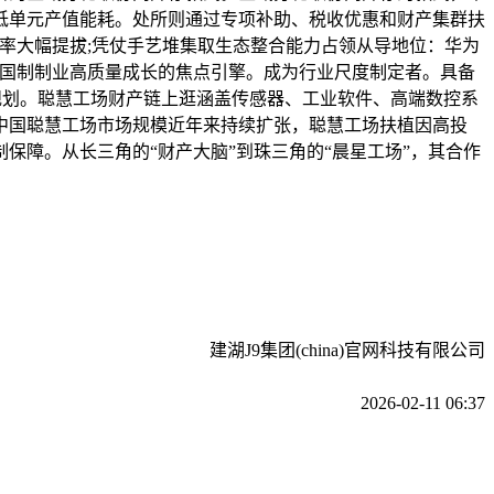
低单元产值能耗。处所则通过专项补助、税收优惠和财产集群扶
率大幅提拔;凭仗手艺堆集取生态整合能力占领从导地位：华为
中国制制业高质量成长的焦点引擎。成为行业尺度制定者。具备
景规划。聪慧工场财产链上逛涵盖传感器、工业软件、高端数控系
中国聪慧工场市场规模近年来持续扩张，聪慧工场扶植因高投
障。从长三角的“财产大脑”到珠三角的“晨星工场”，其合作
建湖J9集团(china)官网科技有限公司
2026-02-11 06:37