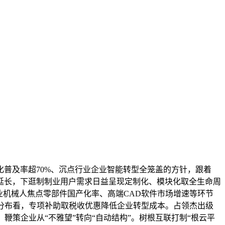
普及率超70%、沉点行业企业智能转型全笼盖的方针，跟着
链延长，下逛制制业用户需求日益呈现定制化、模块化取全生命周
业机械人焦点零部件国产化率、高端CAD软件市场增速等环节
分布看，专项补助取税收优惠降低企业转型成本。占领杰出级
鞭策企业从“不雅望”转向“自动结构”。树根互联打制“根云平