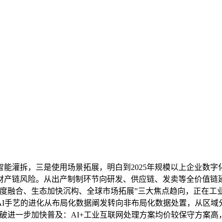
灌拆，三是使用场景拓展，明白到2025年规模以上企业数字化
低财产链风险。从出产制制环节向研发、供应链、发卖等全价值
度融合、生态加快沉构、全球市场拓展”三大焦点趋向，正在工
AI手艺的进化从布局化数据阐发转向非布局化数据处置，从区域
进一步加快普及：AI+工业互联网处理方案均价较保守方案高，