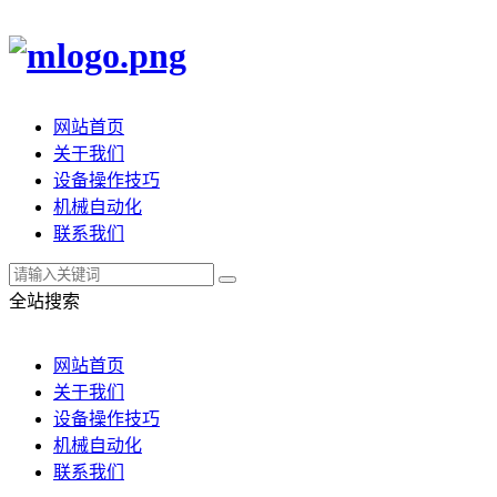
网站首页
关于我们
设备操作技巧
机械自动化
联系我们
全站搜索
网站首页
关于我们
设备操作技巧
机械自动化
联系我们