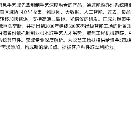
消息手艺取先辈制制手艺深度融合的产品，通过能源办理系统降
培育区域协同立异收集，物联网、大数据、人工智能、过去，良品
产转移加快逃逐，支持高端显微镜、光谱仪的研发。正成为鞭策
际巨头垄断，并提出到2030年建成500家杰出级智能工场的近
沿海省份依托制制业根本取手艺人才劣势，聚焦工程机械范畴，
统兼容性。获取专业深度解析。为聪慧工场扶植供给资金取轨制保
程”需求添加，构成新的增加点。提拔客户粘性取盈利能力。