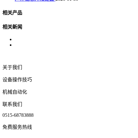
相关产品
相关新闻
关于我们
设备操作技巧
机械自动化
联系我们
0515-68783888
免费服务热线