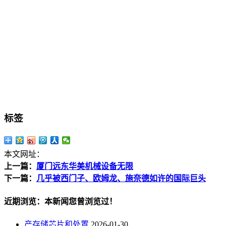
标签
本文网址：
上一篇：
厦门远东华美机械设备无限
下一篇：
几乎被西门子、欧姆龙、施奈德如许的国际巨头
近期浏览：本新闻您曾浏览过！
产存储芯片和处置
2026-01-30