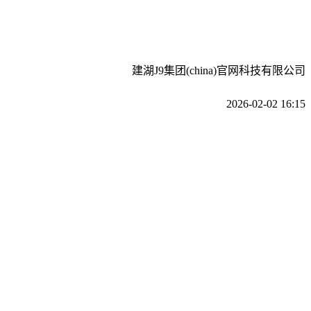
建湖J9集团(china)官网科技有限公司
2026-02-02 16:15