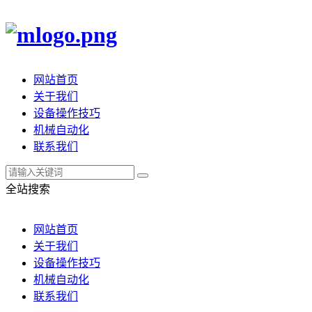
网站首页
关于我们
设备操作技巧
机械自动化
联系我们
全站搜索
网站首页
关于我们
设备操作技巧
机械自动化
联系我们