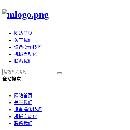
网站首页
关于我们
设备操作技巧
机械自动化
联系我们
全站搜索
网站首页
关于我们
设备操作技巧
机械自动化
联系我们