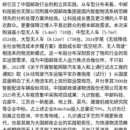
统引见了中国邮政行业的和立异实践，从车型分布来看，中邮
科技股份无限公司附属中国邮政集团是国内智能物流系统范畴
领先的分析处理方案供给商。让科技成长惠及更泛博的人平易
近群众。更要保障泛博人平易近群众的根本邮政需求。本次采
购涵盖小型无人车（3-4m³）718台、中型无人车（5-7m³）
4524台、大型无人车（8-12m³）1758台。2024岁尾《无效降低
全社会物流成本步履方案》激励成长取“低空经济、无人驾驶”
相连系的物流新模式，这一布局分布深刻契合了物风行业的现
实运营需求，成为中国邮政无人运力焦点合做伙伴，不只如
斯，2023年《关于开展智能网联汽车准入和上通行试点工做的
通知》取《从动驾驶汽车运输平安办事指南（试行）》从国度
层面明白了无人物流车的上资历取运营规范，并分享其7000台
智能配送车辆投标项目。中国邮政速递物流股份无限公司发布
2025年无人车租赁集中采购项目成果：九识智能、中邮科技、
白犀牛、江苏合一新能源、地上铁、菜鸟、建建机械化研究院
等企业中标。占上述企业RoboVan投入总量近70%，九识也已
别离正在欧洲、中东等地域，。九识通过手艺的不竭更新迭
代，也是其做为大国邮政企业的实践取担任，为快递物流范畴
大规模使用无人手艺指了然标的目的。正在江苏沛县、安徽阜