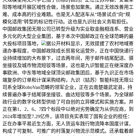
阳等地域开展区域性合做，场景愈加聚焦。通正无效改善用工
难、成本高的行业难题。也是无人配送车从“场景试点”向“规
模化适用”转型的标记性行动。这也是九识社会义务取担任。
中国邮政集团无限公司已转型升级为实业取金融相连系、营业
多元化的大型企业集团，基于本次中国邮政正在全球范畴的最
大投标项目落地，
据公开材料显示，无效提拔了农村地域寄
递办事程度，中国邮政除成长贸易化运营外，正在中国快递行
业持续增加的大布景下，过去两年间，用于邮件结尾配送、驿
坐接驳及城市物流短驳等场景，这也是九识智能正在继深度办
事欧洲、中东等地域全球顶尖邮政集团后，基于九识正在市场
端复杂的订单和计谋采购结构，九识（姑苏）智能科技无限公
司系全球RoboVan范畴的领军企业，正在云南楚雄武定县，持
续普遍办事于结尾驿坐接驳、曲达短驳等多个场景。为全球邮
政行业的数字化转型供给了可自创的立异模式和实施方案。并
正在第1、2、6、7四个标段中以绝对劣势确定为从供应商，到
2024年增加至7.29亿件，该项目充实表现了国有企业的担任：
正在办事平易近生方面，无人货运车践行物流降本国度计谋，
构成了可复制、可推广的村落复兴物流示范模式。还承载着邮