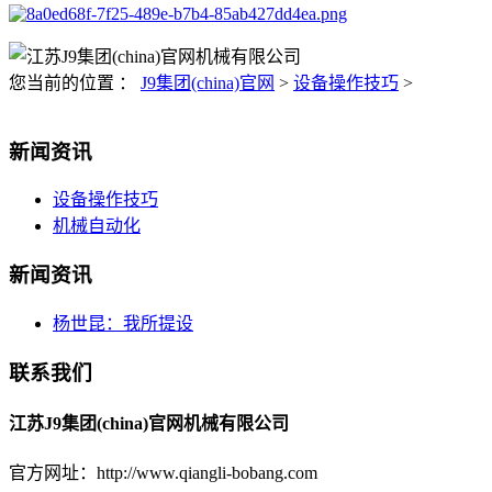
您当前的位置 ：
J9集团(china)官网
>
设备操作技巧
>
新闻资讯
设备操作技巧
机械自动化
新闻资讯
杨世昆：我所提设
联系我们
江苏J9集团(china)官网机械有限公司
官方网址：http://www.qiangli-bobang.com