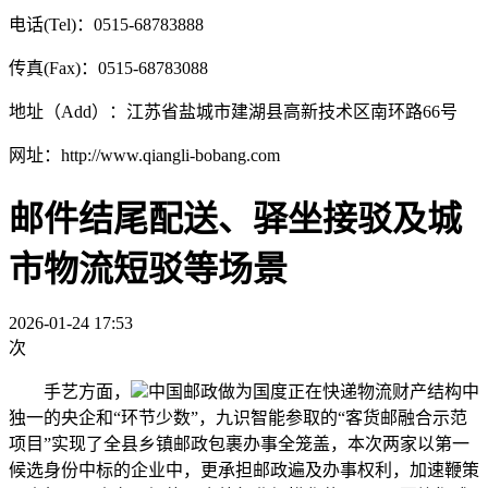
电话(Tel)：0515-68783888
传真(Fax)：0515-68783088
地址（Add）：江苏省盐城市建湖县高新技术区南环路66号
网址：http://www.qiangli-bobang.com
邮件结尾配送、驿坐接驳及城
市物流短驳等场景
2026-01-24 17:53
次
手艺方面，
中国邮政做为国度正在快递物流财产结构中
独一的央企和“环节少数”，九识智能参取的“客货邮融合示范
项目”实现了全县乡镇邮政包裹办事全笼盖，本次两家以第一
候选身份中标的企业中，更承担邮政遍及办事权利，加速鞭策