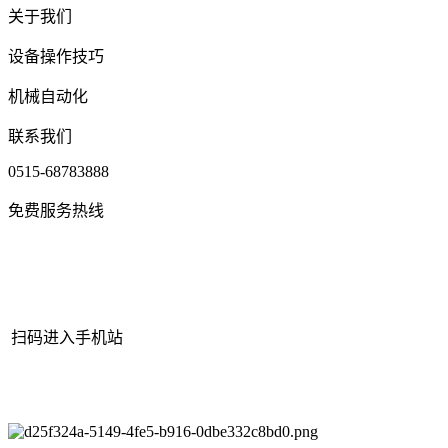
关于我们
设备操作技巧
机械自动化
联系我们
0515-68783888
免费服务热线
扫码进入手机站
网站地图
|
|
XML
|
© 2022 Copyright
江苏J9集团(china)官网机械有
限公司
All rights reserved.