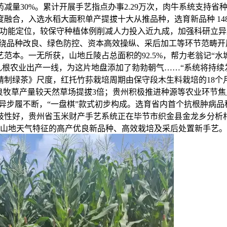
量30%。累计开展手艺指点办事2.29万次，肉牛系统支持省
融合，入选水稻大面积单产提拔十大从推品种，选育新品种 14
统功能定位，较保守种植体例削减人力投入近九成，加强科研立
绕品种改良、绿色防控、资本高效操纵、采后加工等环节范畴开
。一无所获，山地丘陵占总面积的92.5%，帮力老翁记“水城羊
统扎根农业出产一线，为这片地盘添加了勃勃朝气……“系统将持
制绿茶》尺度，红托竹荪栽培周期由保守段木生料栽培的18个
牧草产量较天然草场提拔3倍；贵州积极推进种源等农业环节焦点
异步履不断，“一盘棋”款式初步构成。选育省内首个抗根肿病品种“
歧性好，贵州省玉米财产手艺系统正在毕节市织金县金龙乡分析村
州山地天气特征的高产优良新品种、高效栽培及采后处置新手艺。