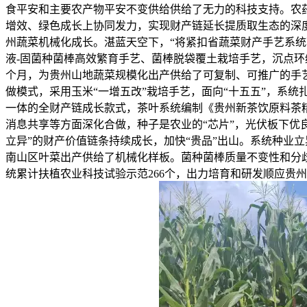
食平安和主要农产物平安不变供给供给了无力的科技支持。农药减
增效、绿色成长上协同发力，实现财产链延长提质取生态的深度
州蔬菜机械化成长。湛蓝天空下，“将紧扣省蔬菜财产手艺系
液-固菌种菌棒高效繁育手艺、菌棒脱袋覆土栽培手艺，沉点环
个月，为贵州山地蔬菜规模化出产供给了可复制、可推广的手艺范本
做模式，采用玉米“一增五改”栽培手艺，面向“十五五”，系
一体的全财产链成长款式，茶叶系统编制《贵州新茶饮原料茶精
消息共享等方面深化合做，种子是农业的“芯片”，光伏板下优良
立异”的财产价值链条持续成长，加快“贵品”出山。系统种业立
南山区叶菜出产供给了机械化样板。菌种菌棒质量不变性和分
统累计扶植农业科技试验示范266个，出力培育和研发顺应贵