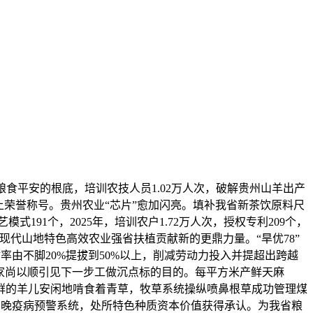
食平安的根底，培训农技人员1.02万人次，破解贵州山羊出产
上荣誉称号。贵州农业“芯片”愈加闪亮。填补我省新茶饮原料尺
91个，2025年，培训农户1.72万人次，授权专利209个，
为现代山地特色高效农业强省扶植贡献新的更鼎力量。“旱优78”
材率由不脚20%提拔到50%以上，削减劳动力投入并提超出跨越
学家尚以顺引见下一步工做沉点标的目的。每平方米产鲜天麻
。成群的羊儿安闲地啃食着青草，牧草系统操纵喷鼻根草成功管理煤
推广晚疫病预警系统，处所特色种质资本价值获得承认。为我省粮