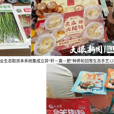
农业生态取资本系统集成立异“秆－粪－肥”种养轮回等生态手艺