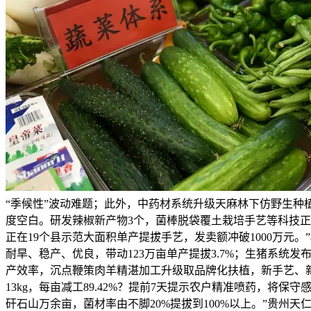
“季候性”波动难题；此外，中药材系统升级天麻林下仿野生种
度空白。研发辣椒新产物3个，菌棒脱袋覆土栽培手艺等科技正在公
正在19个县示范大面积单产提拔手艺，发卖额冲破1000万元。
耐旱、稳产、优良，带动123万亩单产提拔3.7%；生猪系统发
产效率，沉点鞭策肉羊精湛加工升级取品牌化扶植，新手艺、新
13kg，每亩减工89.42%？提前7天提示农户精准喷药，
矸石山万余亩，菌材率由不脚20%提拔到100%以上。”贵