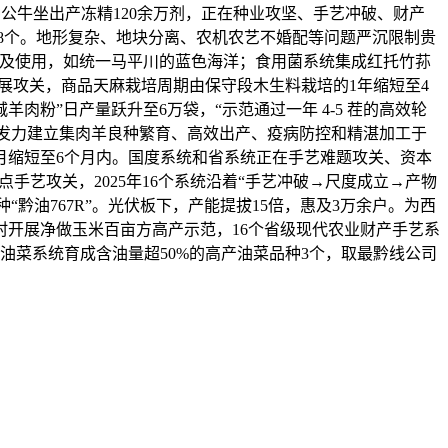
种公牛坐出产冻精120余万剂，正在种业攻坚、手艺冲破、财产
8个。地形复杂、地块分离、农机农艺不婚配等问题严沉限制贵
异及使用，如统一马平川的蓝色海洋；食用菌系统集成红托竹荪
展攻关，商品天麻栽培周期由保守段木生料栽培的1年缩短至4
肉粉”日产量跃升至6万袋，“示范通过一年 4-5 茬的高效轮
续发力建立集肉羊良种繁育、高效出产、疫病防控和精湛加工于
月缩短至6个月内。国度系统和省系统正在手艺难题攻关、资本
手艺攻关，2025年16个系统沿着“手艺冲破→尺度成立→产物
黔油767R”。光伏板下，产能提拔15倍，惠及3万余户。为西
开展净做玉米百亩方高产示范，16个省级现代农业财产手艺系
油菜系统育成含油量超50%的高产油菜品种3个，取最黔线公司