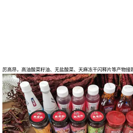
厉高昂，高油酸菜籽油、无盐酸菜、天麻冻干闪释片等产物接