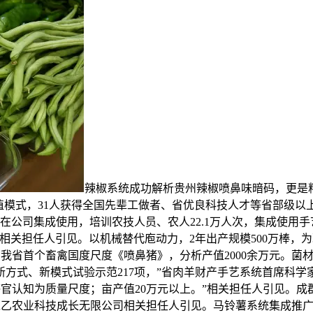
辣椒系统成功解析贵州辣椒喷鼻味暗码，更是粮
植模式，31人获得全国先辈工做者、省优良科技人才等省部级以
司集成使用，培训农技人员、农人22.1万人次，集成使用手艺模式1
”相关担任人引见。以机械替代庖动力，2年出产规模500万棒，
布我省首个畜禽国度尺度《喷鼻猪》，分析产值2000余万元。菌
方式、新模式试验示范217项，”省肉羊财产手艺系统首席科
将保守感官认知为质量尺度；亩产值20万元以上。”相关担任人引见
州天仁乙农业科技成长无限公司相关担任人引见。马铃薯系统集成