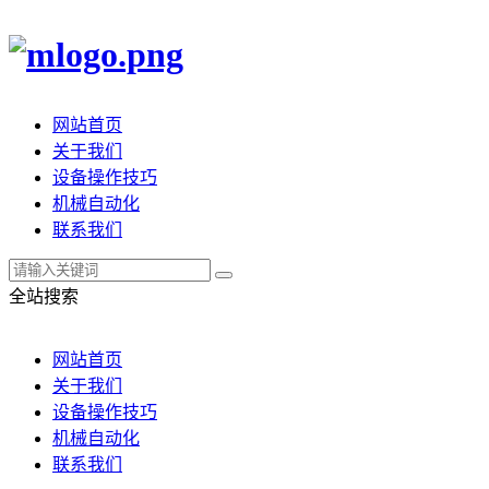
网站首页
关于我们
设备操作技巧
机械自动化
联系我们
全站搜索
网站首页
关于我们
设备操作技巧
机械自动化
联系我们