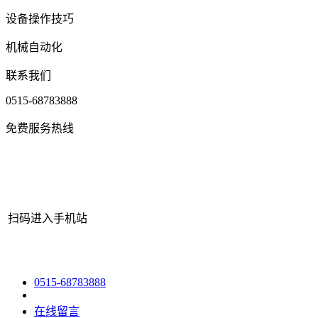
设备操作技巧
机械自动化
联系我们
0515-68783888
免费服务热线
扫码进入手机站
网站地图
|
|
XML
|
© 2022 Copyright
江苏J9集团(china)官网机械
0515-68783888
在线留言