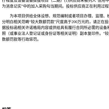
疗程度及设备设备提拔项目（二期）(1)供应商未被列入“信用
为消息记实”中的加入采购勾当期间。投标供应商正在利用过
为本项目供给全体设想、规范编制或者项目办理、监理、检
分明白相关范畴“较大数额罚款”尺度高于200万元的，请正在
据投标函相关许诺格局内容或供给具有履行合同所必需的设备
照（或事业法人登记证或身份证等相关证明）副本复印件。“较
数额罚款等行政惩罚。