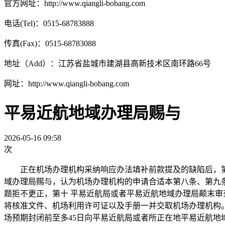
官方网址：http://www.qiangli-bobang.com
电话(Tel)：0515-68783888
传真(Fax)：0515-68783088
地址（Add）：江苏省盐城市建湖县高新技术区南环路66号
网址：http://www.qiangli-bobang.com
平易近航地域办理局赐与
2026-05-16 09:58
次
正在机场办理机构采纳响应办法填补前款提及的缺陷后，第二
域办理局赐与，认为机场办理机构的申请合适本第八条、第九
题拒不更正，第十 平易近航局或者平易近航地域办理局颠末审
将核准文件、机场利用许可证以及手册一并交取机场办理机构
场预期封闭前至多45日向平易近航局或者所正在地平易近航地