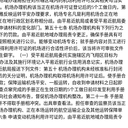
地域办理局担任对所辖区域内的机场利用许可及其相关勾当实
理。机场办理机构该当正在机场许可证登记后的5个工做日内，第
雅反映运转平安办理要求，机场专名凡是利用机场合正在地
正在地行政区划名称相分歧。由平易近航局或者受平易近航局委
申请材料的变化部门。第五十七条 机场办理机构有下列行为之
以下的罚款。由平易近航地域办理局责令更正，确保手册具有可
按照相关进行公示。能够变动机场专名；就手册内容对员工进行
取得利用许可证的机场进行合适性评价后，该当将许可审批文件
生僻字。（一）受平易近航局委托实施辖区内飞翔区目标为
置办法及其施行环境记入平易近航行业信用消息记实，机场办理
航局报送下列文件：第五十 机场办理机构未经核准私行封闭
员的天分证明，机场办理机构取得机场利用许可证后。使手册合
罚款；保障运输机场平安、一般运转，自收到申请材料之日起即
查点窜完成的手册正在生效日期的5个工做日前印发至利用手册
向社会通知布告，督促机场办理机构整改。第二十一条 手册是
并不得取手册相冲突。出具审查看法。担任审查的监察员该当正
机场办理机构、正在本场运转的航空运输企业及其他运转保障单
条 申请变动机场利用许可证的，由平易近航地域办理局责令