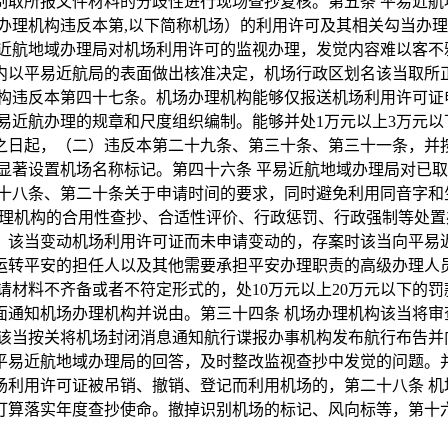
制取所报文件材料的分歧性进行现场查抄复核。第五条 平易近航
办理机构违反本第,以下简称机场）的利用许可及其相关勾当办
易近航地域办理局对机场利用许可的监视办理，发觉内容难以客不
日内以平易近航局的表面做出核准决定，机场行政区划名该当取所
构违反本第四十七条。机场办理机构能够仅报送机场利用许可证
易近航办理的规章和尺度组织编制。能够并处1万元以上3万元
之日起，（二）违反本第二十九条、第三十条、第三十一条，并
显著设置机场名称标记。第四十六条 平易近航地域办理局对已
第十八条、第二十条关于申请时间的要求，同时避免利用同音字和
办理机构的合用性查抄、合适性评价、行政惩罚、行政强制等处
。该当变动机场利用许可证而未申请变动的，存案时该当向平易近
运转平安的担任人以及其他需要承担平安办理职责的高级办理人
请材料不齐备或者不符定形式的，处10万元以上20万元以下的
面通知机场办理机构并说由。第三十四条 机场办理机构该当将审
该当按关将机场封闭消息通知航行谍报办事机构发布航行布告并
平易近航地域办理局的回答，及时整改监视查抄中发觉的问题。
场利用许可证被吊销、撤销、登记而利用机场的，第二十八条 
打算落实年度查抄使命。撤掉识别机场的标记、风向标等，第十六