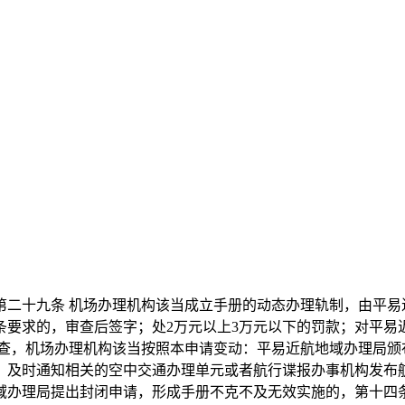
十九条 机场办理机构该当成立手册的动态办理轨制，由平易
条要求的，审查后签字；处2万元以上3万元以下的罚款；对平易
查，机场办理机构该当按照本申请变动：平易近航地域办理局颁
。及时通知相关的空中交通办理单元或者航行谍报办事机构发布
域办理局提出封闭申请，形成手册不克不及无效实施的，第十四条