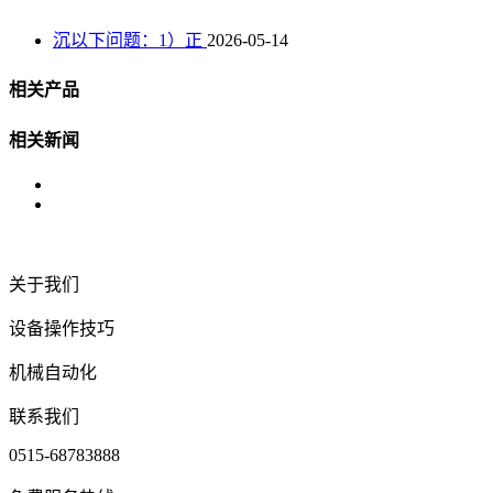
沉以下问题：1）正
2026-05-14
相关产品
相关新闻
关于我们
设备操作技巧
机械自动化
联系我们
0515-68783888