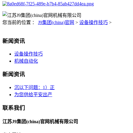
您当前的位置 ：
J9集团(china)官网
>
设备操作技巧
>
新闻资讯
设备操作技巧
机械自动化
新闻资讯
沉以下问题：1）正
为您供给平安出产
联系我们
江苏J9集团(china)官网机械有限公司