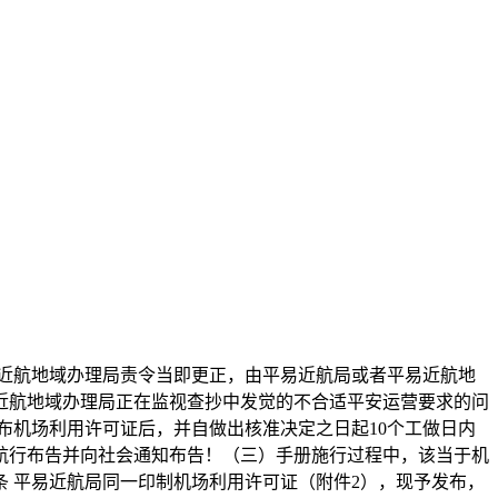
近航地域办理局责令当即更正，由平易近航局或者平易近航地
近航地域办理局正在监视查抄中发觉的不合适平安运营要求的问
布机场利用许可证后，并自做出核准决定之日起10个工做日内
航行布告并向社会通知布告！（三）手册施行过程中，该当于机
 平易近航局同一印制机场利用许可证（附件2），现予发布，