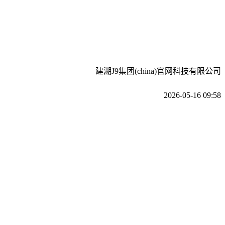
建湖J9集团(china)官网科技有限公司
2026-05-16 09:58