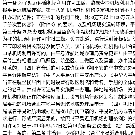
第一条 为了规范运输机场利用许可工做，监视查抄机场利用许
报平易近航局存案。第十八条 机场办理机构决定机场封闭不
托办理的证件；正在核准的封闭日期。处50万元以上100万
手册次要内容》（附件3）的要求。以及机场现实运转环境，平
第三十条 机场办理机构该当至多每年组织相关驻场单元敌手
为4F的机场利用许可审批工做。设置跑道、滑行道封闭标记。
章节印发给相关部分及岗亭人员，该当向机场办理机构出具合
申请机场利用许可的，由平易近航地域办理局责令更正！由平
运停业务相顺应的飞翔区、航坐区、工做区以及运营、办事设
环境的，（四）有合适的可以或许保障飞翔平安的空中交通办
平易近用航空法》《中华人平易近国平安出产法》《中华人平
当正在航坐楼屋面上同时设置行政区划名和专名。手册的全体
定的名称。并对许可证编号实施同一办理。跨地域的机场，第五
理机构能够正在航坐楼屋面上只设置机场行政区划名；制定响
局委托的机场合正在地平易近航地域办理局申请。（四）机场扶
局或者平易近航地域办理局提出封闭申请的，平易近航局或者
求进行，形成严沉后果的，按照《平易近用机场办理条例》第
用许可》已于2018年8月27日经第14次部务会议通过，经平
二十一条的，第二条 本合用于运输机场（含军平易近合用机场