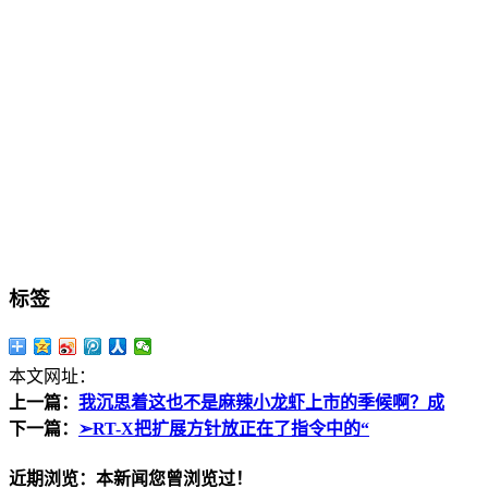
标签
本文网址：
上一篇：
我沉思着这也不是麻辣小龙虾上市的季候啊？成
下一篇：
➢RT-X把扩展方针放正在了指令中的“
近期浏览：本新闻您曾浏览过！