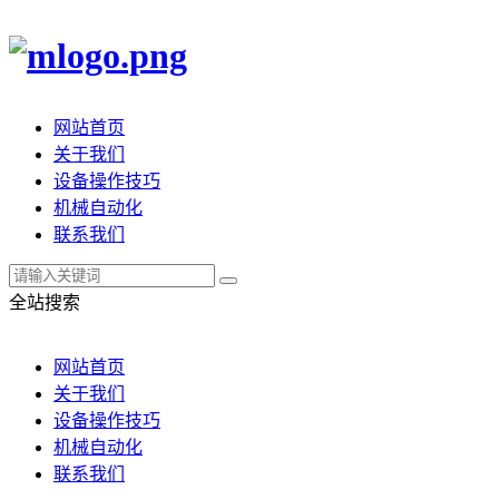
网站首页
关于我们
设备操作技巧
机械自动化
联系我们
全站搜索
网站首页
关于我们
设备操作技巧
机械自动化
联系我们