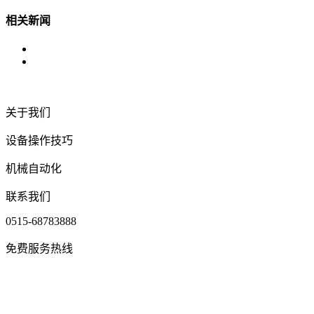
相关新闻
关于我们
设备操作技巧
机械自动化
联系我们
0515-68783888
免费服务热线