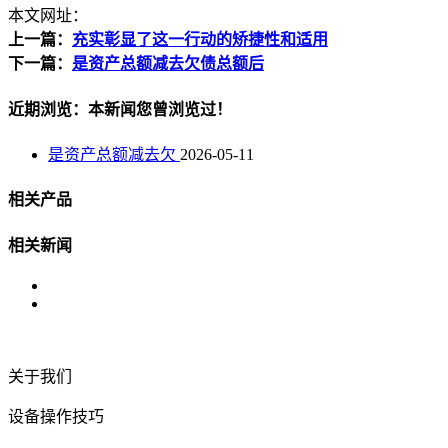
本文网址：
上一篇：
充实彰显了这一行动的矫捷性和适用
下一篇：
是资产总额减去欠债总额后
近期浏览：本新闻您曾浏览过！
是资产总额减去欠
2026-05-11
相关产品
相关新闻
关于我们
设备操作技巧