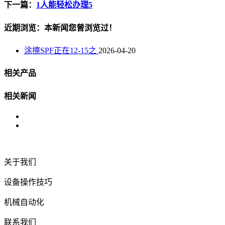
下一篇：
1人能轻松办理5
近期浏览：本新闻您曾浏览过！
涂擦SPF正在12-15之
2026-04-20
相关产品
相关新闻
关于我们
设备操作技巧
机械自动化
联系我们