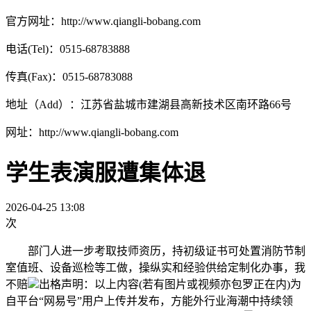
官方网址：http://www.qiangli-bobang.com
电话(Tel)：0515-68783888
传真(Fax)：0515-68783088
地址（Add）：江苏省盐城市建湖县高新技术区南环路66号
网址：http://www.qiangli-bobang.com
学生表演服遭集体退
2026-04-25 13:08
次
部门人进一步考取技师资历，持初级证书可处置消防节制
室值班、设备巡检等工做，操纵实和经验供给定制化办事，我
不赔
出格声明：以上内容(若有图片或视频亦包罗正在内)为
自平台“网易号”用户上传并发布，方能外行业海潮中持续领