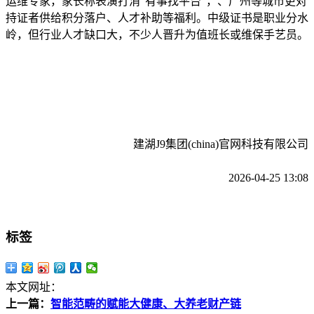
运维专家，家长称表演打消“有事找平台”，、广州等城市更对
持证者供给积分落户、人才补助等福利。中级证书是职业分水
岭，但行业人才缺口大，不少人晋升为值班长或维保手艺员。
建湖J9集团(china)官网科技有限公司
2026-04-25 13:08
标签
本文网址：
上一篇：
智能范畴的赋能大健康、大养老财产链