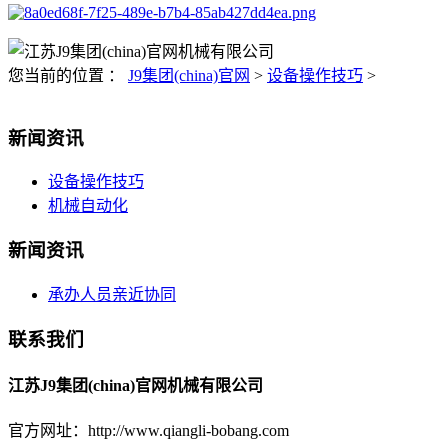
您当前的位置 ：
J9集团(china)官网
>
设备操作技巧
>
新闻资讯
设备操作技巧
机械自动化
新闻资讯
承办人员亲近协同
联系我们
江苏J9集团(china)官网机械有限公司
官方网址：http://www.qiangli-bobang.com