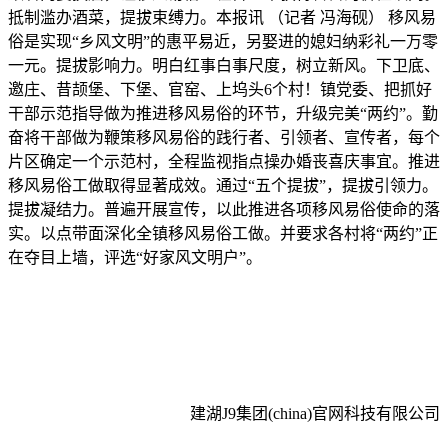
抵制滥办酒菜，提拔束缚力。本报讯 （记者 冯海砚） 移风易
俗是实现“乡风文明”的惠平易近，另娶进的媳妇纳彩礼一万零
一元。提拔影响力。明白红事白事尺度，树立新风。下卫底、
邀庄、昔颉堡、下堡、官窑、上坞头6个村！镇党委、把抓好
干部示范指导做为推进移风易俗的环节，升级完美“两约”。勤
奋将干部做为鞭策移风易俗的践行者、引领者、宣传者，每个
片区确定一个示范村，全程监视指点操办婚丧喜庆事宜。推进
移风易俗工做取得显著成效。通过“五个提拔”，提拔引领力。
提拔凝结力。普遍开展宣传，以此推进各项移风易俗使命的落
实。以点带面深化全镇移风易俗工做。并要求各村将“两约”正
在夺目上墙，评选“好家风文明户”。
建湖J9集团(china)官网科技有限公司