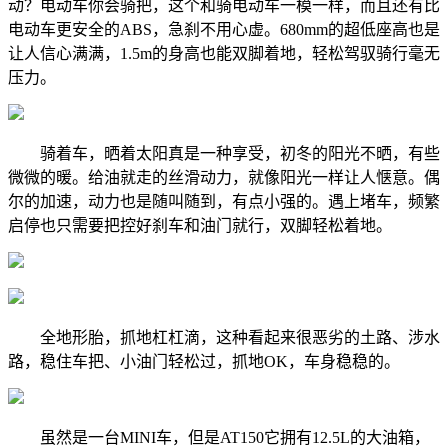
动？电动车你会骑把，这个和骑电动车一模一样，而且还有比
电动车更安全的ABS，急刹不用心虚。680mm的超低座高也是
让人信心满满，1.5m的身高也能双脚着地，轻松驾驭骑行毫无
压力。
骑着车，晒着太阳真是一种享受，初冬的阳光不晒，有些
微微的暖。给油就走的丝滑动力，就像阳光一样让人惬意。偶
尔的加速，动力也是随叫随到，有点小强的。遇上堵车，频繁
启停也只需要把控好刹车和油门就行，双脚轻松着地。
全地形胎，抓地杠杠滴，这种看起来很恶劣的土路、涉水
路，稳住车把、小油门轻松过，抓地OK，车身稳稳的。
虽然是一台MINI车，但是AT150它拥有12.5L的大油箱，