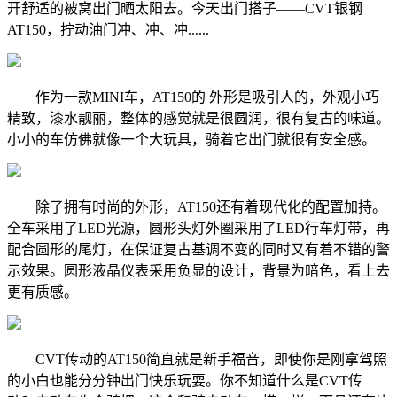
开舒适的被窝出门晒太阳去。今天出门搭子——CVT银钢
AT150，拧动油门冲、冲、冲......
作为一款MINI车，AT150的 外形是吸引人的，外观小巧
精致，漆水靓丽，整体的感觉就是很圆润，很有复古的味道。
小小的车仿佛就像一个大玩具，骑着它出门就很有安全感。
除了拥有时尚的外形，AT150还有着现代化的配置加持。
全车采用了LED光源，圆形头灯外圈采用了LED行车灯带，再
配合圆形的尾灯，在保证复古基调不变的同时又有着不错的警
示效果。圆形液晶仪表采用负显的设计，背景为暗色，看上去
更有质感。
CVT传动的AT150简直就是新手福音，即使你是刚拿驾照
的小白也能分分钟出门快乐玩耍。你不知道什么是CVT传