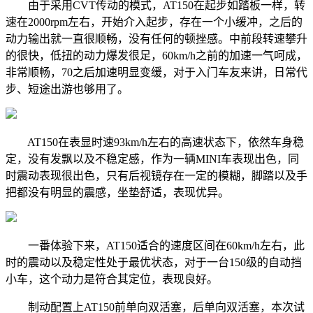
由于采用CVT传动的模式，AT150在起步如踏板一样，转
速在2000rpm左右，开始介入起步，存在一个小缓冲，之后的
动力输出就一直很顺畅，没有任何的顿挫感。中前段转速攀升
的很快，低扭的动力爆发很足，60km/h之前的加速一气呵成，
非常顺畅，70之后加速明显变缓，对于入门车友来讲，日常代
步、短途出游也够用了。
AT150在表显时速93km/h左右的高速状态下，依然车身稳
定，没有发飘以及不稳定感，作为一辆MINI车表现出色，同
时震动表现很出色，只有后视镜存在一定的模糊，脚踏以及手
把都没有明显的震感，坐垫舒适，表现优异。
一番体验下来，AT150适合的速度区间在60km/h左右，此
时的震动以及稳定性处于最优状态，对于一台150级的自动挡
小车，这个动力是符合其定位，表现良好。
制动配置上AT150前单向双活塞，后单向双活塞，本次试