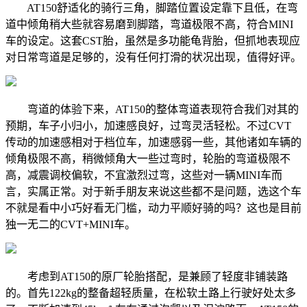
AT150舒适化的骑行三角，脚踏位置设定靠下且低，在弯
道中倾角稍大些就容易磨到脚踏，弯道极限不高，符合MINI
车的设定。这套CST胎，虽然是多功能龟背胎，但抓地表现应
对日常弯道是足够的，没有任何打滑的状况出现，值得好评。
弯道的体验下来，AT150的整体弯道表现符合我们对其的
预期，车子小归小，加速感良好，过弯灵活轻松。不过CVT
传动的加速感相对于档位车，加速感弱一些，其他诸如车辆的
倾角极限不高，稍微倾角大一些过弯时，轮胎的弯道极限不
高，减震调校偏软，不宜激烈过弯，这些对一辆MINI车而
言，实属正常。对于新手朋友来说这些都不是问题，选这个车
不就是看中小巧好看无门槛，动力平顺好骑的吗？这也是目前
独一无二的CVT+MINI车。
考虑到AT150的原厂轮胎搭配，是兼顾了轻度非铺装路
的。首先122kg的整备超轻质量，在松软土路上行驶好处太多