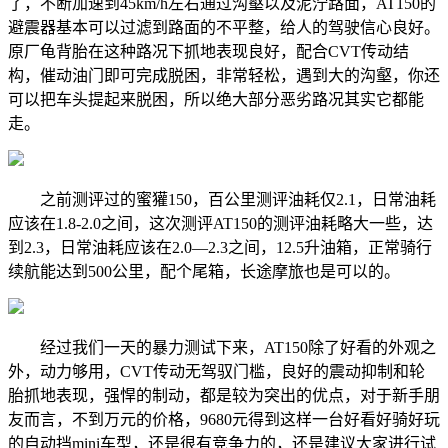
了，不断加速到45km/h左右通过沟壑以及泥泞路面，AT150的
避震器基本可以过滤到路面的不平整，给人的驾驶信心良好。
原厂龟背胎在这种路况下抓地表现良好，配合CVT传动结
构，催动油门即可完成脱困，非常轻松，遇到大的沟壑，你还
可以把车头提起来脱困，所以绝大部分恶劣路况其实它都能
走。
之前测评过的蜜獾150，百公里测评油耗仅2.1，日常油耗
应该在1.8-2.0之间，这次测评AT150的测评油耗略大一些，达
到2.3，日常油耗应该在2.0—2.3之间，12.5升油箱，正常骑行
续航能达到500公里，配个尾箱，长途摩旅也是可以的。
经过我们一天的暴力测试下来，AT150除了好看的外观之
外，动力够用，CVT传动无驾驭门槛，良好的震动抑制和轮
胎抓地表现，强悍的制动，都是较为突出的优点，对于新手朋
友而言，不到万元的价格，9680元得到这样一台好看好骑好玩
的自动挡mini车型，还是很有竞争力的，还是建议大家进行试