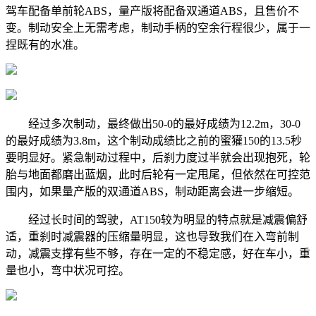
驾车配备单前轮ABS，量产版将配备双通道ABS，且售价不
变。制动安全上无需考虑，制动手柄的空余行程很少，属于一
捏既有的水准。
经过多次制动，最终做出50-0的最好成绩为12.2m，30-0
的最好成绩为3.8m，这个制动成绩比之前的蜜獾150的13.5秒
要明显好。紧急制动过程中，后刹力度过半就会出现抱死，轮
胎与地面都磨出蓝烟，此时后轮有一定甩尾，但依然在可控范
围内，如果量产版的双通道ABS，制动距离会进一步缩短。
经过长时间的驾驶，AT150较为明显的特点就是减震偏舒
适，重刹时减震器的压缩量明显，这也导致我们在入弯前制
动，减震支撑有些不够，存在一定的不稳定感，好在车小，重
量也小，弯中状况可控。