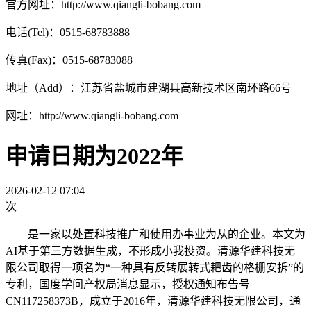
官方网址：http://www.qiangli-bobang.com
电话(Tel)：0515-68783888
传真(Fax)：0515-68783088
地址（Add）：江苏省盐城市建湖县高新技术区南环路66号
网址：http://www.qiangli-bobang.com
申请日期为2022年
2026-02-12 07:04
次
是一家以处置科技推广和使用办事业为从的企业。本文为
AI基于第三方数据生成，不形成小我投资。清源华建科技无
限公司取得一项名为“一种具有反转展转式耙齿的格栅安拆”的
专利，国度学问产权局消息显示，授权通知布告号
CN117258373B，成立于2016年，清源华建科技无限公司，通