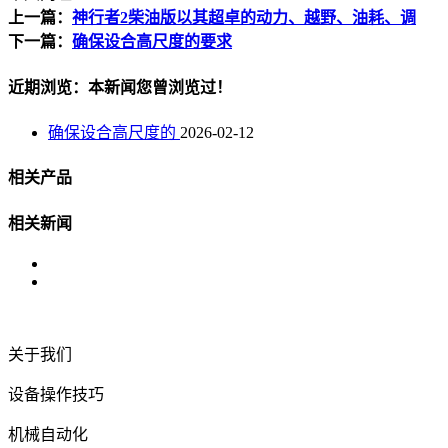
上一篇：
神行者2柴油版以其超卓的动力、越野、油耗、调
下一篇：
确保设合高尺度的要求
近期浏览：本新闻您曾浏览过！
确保设合高尺度的
2026-02-12
相关产品
相关新闻
关于我们
设备操作技巧
机械自动化