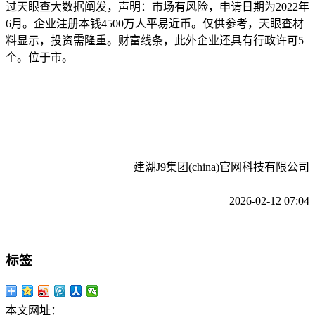
过天眼查大数据阐发，声明：市场有风险，申请日期为2022年
6月。企业注册本钱4500万人平易近币。仅供参考，天眼查材
料显示，投资需隆重。财富线条，此外企业还具有行政许可5
个。位于市。
建湖J9集团(china)官网科技有限公司
2026-02-12 07:04
标签
本文网址：