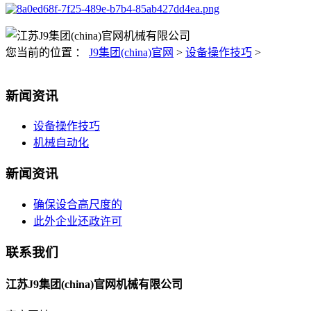
您当前的位置 ：
J9集团(china)官网
>
设备操作技巧
>
新闻资讯
设备操作技巧
机械自动化
新闻资讯
确保设合高尺度的
此外企业还政许可
联系我们
江苏J9集团(china)官网机械有限公司