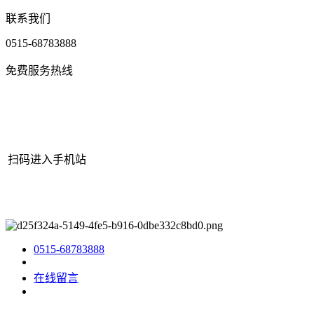
联系我们
0515-68783888
免费服务热线
扫码进入手机站
网站地图
|
|
XML
|
© 2022 Copyright
江苏J9集团(china)官网机械有
限公司
All rights reserved.
0515-68783888
在线留言