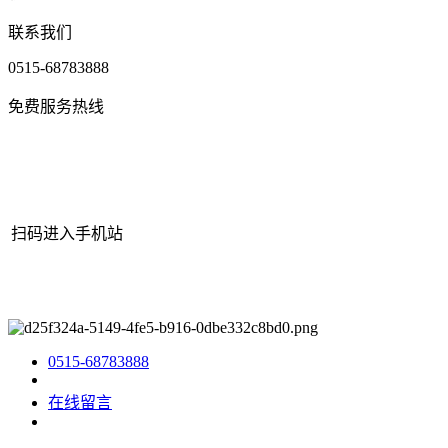
联系我们
0515-68783888
免费服务热线
扫码进入手机站
网站地图
|
|
XML
|
© 2022 Copyright
江苏J9集团(china)官网机械有
限公司
All rights reserved.
0515-68783888
在线留言