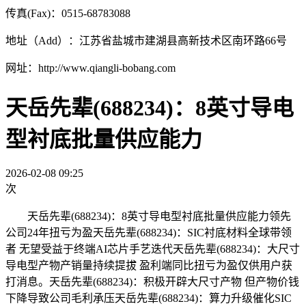
传真(Fax)：0515-68783088
地址（Add）：江苏省盐城市建湖县高新技术区南环路66号
网址：http://www.qiangli-bobang.com
天岳先辈(688234)：8英寸导电
型衬底批量供应能力
2026-02-08 09:25
次
天岳先辈(688234)：8英寸导电型衬底批量供应能力领先
公司24年扭亏为盈天岳先辈(688234)：SIC衬底材料全球带领
者 无望受益于终端AI芯片手艺迭代天岳先辈(688234)：大尺寸
导电型产物产销量持续提拔 盈利端同比扭亏为盈仅供用户获
打消息。天岳先辈(688234)：积极开辟大尺寸产物 但产物价钱
下降导致公司毛利承压天岳先辈(688234)：算力升级催化SIC