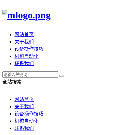
网站首页
关于我们
设备操作技巧
机械自动化
联系我们
全站搜索
网站首页
关于我们
设备操作技巧
机械自动化
联系我们