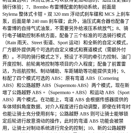
骑行体验；7、Brembo 布雷博配套的制动系统，前面是
Stylema 整体式卡钳 + 双 320 mm 浮动式刹车碟和 MCS 上刹车
泵，后面是单 240 mm 刹车碟；此外，油压式离合器也配备了
布雷博的自排气式油泵，不需要另外给液压系统放气；8、骑
行电子辅助控制系统方面，配备了三个标准的可选骑行模式
（Rain 雨天、Street 街道、Sport 运动）和全新的自定义模式，
厂方额外提供两个可选的自定义模式和赛道模式（需额外付
费）。不同的骑行模式之下，预设了不同的牵引力控制、油门
开度控制、前轮离地控制等项目的介入程度；配备了前置雷
达，为巡航控制、制动辅助、车距辅助等功能提供支持；9、
标配了四个模式可选的 ABS：原有弯道 ABS（Cornering
ABS）和公路越野 ABS（Supermoto ABS）两个模式，现在新
增了公路越野 ABS +（Supermoto + ABS）和运动 ABS（Sport
ABS）两个模式。在功能上，弯道 ABS 会根据传感器提供的
车体倾斜角度数据、对介入程度进行自动调整，即使在转弯时
也能让骑士充分使用刹车；公路越野 ABS 则可让骑士能够锁
定后轮进行故意滑动的操作，此时的弯道 ABS 功能会被禁
用，让骑士对制动系统进行完全的控制；10、新的公路越野