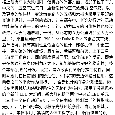
格上与街车版大致相同，但机器的外部方面、增加了位于车头
中央的冲压空气进气口，重新设计的空气滤清器/空气箱，以
及更宽的散热器，变速齿轮箱内的五档和六档也采用了更短的
变速比设计，一系列的修改，让车辆在中、长途骑行时的运动
性能获得了进一步的提升；此外，动力单元的可维护性也经过
改进，保养间隔增加了一倍、从此前的 3 万公里增加至 6 万公
里；2、来自运动街车 1390 Super Duke R Evo 的钢管式车架、
后单摇臂，具有高刚性且低重心的设计，能够提供一个更直
接、更精确的转向反馈；且车架、后摇臂和前叉、上下三星
（前叉三角台）之间的刚度经过匹配，优化前轮的反馈，即使
是在极端的车身倾斜角度之下，都能够提供良好的稳定性；整
个车架/底盘的开发、设定，是以改善街道骑行操控特性，同
时考虑到在日常使用的舒适性、和偶尔的赛道体验日使用，这
两者之间的平衡作为目标；3、全新设计的车身外观造型，仍
以充满机械肌肉感和侵略性的风格作为核心；采用了激进风格
的全新前 LED 大灯组：新大灯包括了两个中央式 LED 单元
（其中一个是自动近光灯，一个是由骑士控制激活的投影式远
光灯），而日间行车灯可根据光线环境条件、自动调整其亮
度；4、车体采用了紧凑的人体工程学设计，骑行位置的设