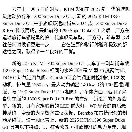
去年十一月 5 日的时候，KTM 发布了 2025 新一代的旗舰
级运动旅行车 1390 Super Duke GT。新的 2025 KTM 1390
Super Duke GT 基于旗舰级运动街车 2024 款 1390 Super Duke
R Evo 修改而成，是此前的 1290 Super Duke GT 之后、厂方在
运动旅行车领域里的第二代旗舰级车型。厂方称，新车型比以
往任何时候都更进一步 —— 它在狂野的骑行体验和极致的舒
适性之间，取得了一个良好的平衡。
新的 2025 KTM 1390 Super Duke GT 共享了一副与街车版
1390 Super Duke R Evo 相同的水冷四冲程 V 型 75 度两气缸、
DOHC 每气缸四气阀、Camshift可变气阀正时控制的 LC8 发
动机，排气量 1350 cc，最大动力输出 140 kw（约 190 匹/欧洲
版，与 1390 Super Duke R Evo 相同）。车体方面，沿用了来
自街车版的 1390 Super Duke R Evo 的车架，新设计的外观造
型，新的、具有家族脸谱的 LED 前大灯，WP 配套的前后悬
挂系统，全新的大型数字式仪表板，Brembo 布雷博配套的制
动系统等。设计和配置上，新的 2025 KTM 1390 Super Duke
GT 具有以下特点：1、符合欧五 + 排放标准的动力单元、规