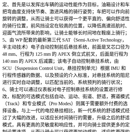
定、首先是以发挥出车辆的运动性能作为目标，油箱设计和车
把弯曲度支持快节奏、激进风格的骑行姿势；车把可以作向前
旋转的调整，从而让骑士可以获得一个更平直的、偏向舒适性
的骑行位置，前风挡设定在较高的位置，以降低高速巡航时、
迎面气流所带来的影响，让骑士能够长时间地在鞍座上骑行；
5、由 WP 配套的最新第三代 SAT（Semi-Active Technology，
半主动技术）电子自动控制前后悬挂系统，前面是叉芯口径为
48 mm、行程为 125 mm 的 APEX 倒立式前叉，后面是行程为
140 mm 的 APEX 后减震；该电子自动控制悬挂系统，由
SCU（Suspension Control Unit，悬挂控制单元）根据 IMU 和
行程传感器的数据、以及预设的介入标准，对悬挂系统的阻尼
进行实时自动调整，以匹配当前的、系统预判的骑行状况；
6、骑士可以通过仪表板对电子控制悬挂系统的设置进行修
改，标配的可选模式包括自动、运动、街道、舒适，赛道模式
（Track）和专业模式（Pro Modes）则属于需要额外付费的选
择设备。与上一代的电控悬挂相比，新一代系统的舒适模式经
过了大幅的改进，以适应长时间骑行的需要，升级之后的舒适
模式，具有更高的灵敏度和响应性，并可向骑士提供更多的定
制设置选项，从而让骑士可以获得更加动感的、适应性更强的