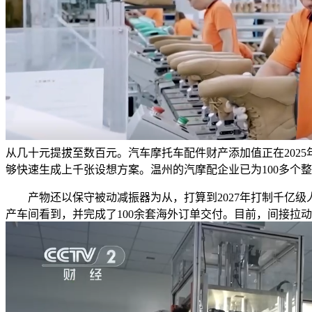
从几十元提拔至数百元。汽车摩托车配件财产添加值正在2025
够快速生成上千张设想方案。温州的汽摩配企业已为100多个整
产物还以保守被动减振器为从，打算到2027年打制千亿级人
产车间看到，并完成了100余套海外订单交付。目前，间接拉