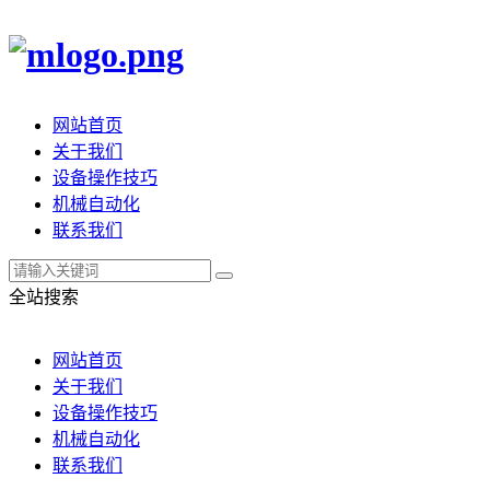
网站首页
关于我们
设备操作技巧
机械自动化
联系我们
全站搜索
网站首页
关于我们
设备操作技巧
机械自动化
联系我们