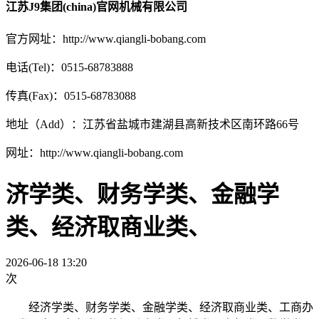
江苏J9集团(china)官网机械有限公司
官方网址：http://www.qiangli-bobang.com
电话(Tel)：0515-68783888
传真(Fax)：0515-68783088
地址（Add）：江苏省盐城市建湖县高新技术区南环路66号
网址：http://www.qiangli-bobang.com
济学类、财务学类、金融学
类、经济取商业类、
2026-06-18 13:20
次
经济学类、财务学类、金融学类、经济取商业类、工商办