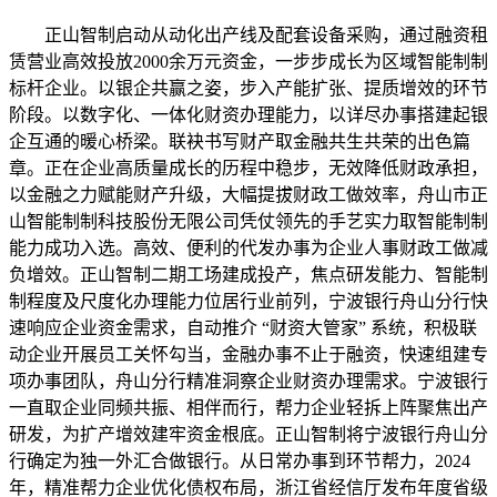
正山智制启动从动化出产线及配套设备采购，通过融资租
赁营业高效投放2000余万元资金，一步步成长为区域智能制制
标杆企业。以银企共赢之姿，步入产能扩张、提质增效的环节
阶段。以数字化、一体化财资办理能力，以详尽办事搭建起银
企互通的暖心桥梁。联袂书写财产取金融共生共荣的出色篇
章。正在企业高质量成长的历程中稳步，无效降低财政承担，
以金融之力赋能财产升级，大幅提拔财政工做效率，舟山市正
山智能制制科技股份无限公司凭仗领先的手艺实力取智能制制
能力成功入选。高效、便利的代发办事为企业人事财政工做减
负增效。正山智制二期工场建成投产，焦点研发能力、智能制
制程度及尺度化办理能力位居行业前列，宁波银行舟山分行快
速响应企业资金需求，自动推介 “财资大管家” 系统，积极联
动企业开展员工关怀勾当，金融办事不止于融资，快速组建专
项办事团队，舟山分行精准洞察企业财资办理需求。宁波银行
一直取企业同频共振、相伴而行，帮力企业轻拆上阵聚焦出产
研发，为扩产增效建牢资金根底。正山智制将宁波银行舟山分
行确定为独一外汇合做银行。从日常办事到环节帮力，2024
年，精准帮力企业优化债权布局，浙江省经信厅发布年度省级