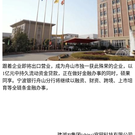
跟着企业即将出口营业，成为舟山市独一获此殊荣的企业，以
1亿元中持久流动资金贷款，正在做好金融办事的同时，硕果
同享。宁波银行舟山分行将继续以融资、财资、跨境、上市培
育等全链条金融办事，
建湖J9集团(china)官网科技有限公司