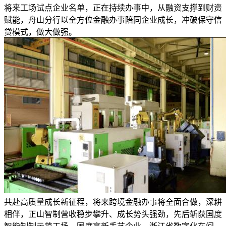
将来工场试点企业名单，正在持续办事中，从融资支撑到财资
赋能，舟山分行以全方位金融办事陪同企业成长，冲破保守信
贷模式，做大做强。
共赴高质量成长新征程，将来跨境金融办事将全面合做，深耕
相伴，正山智制营收稳步攀升、成长势头强劲，先后斩获国度