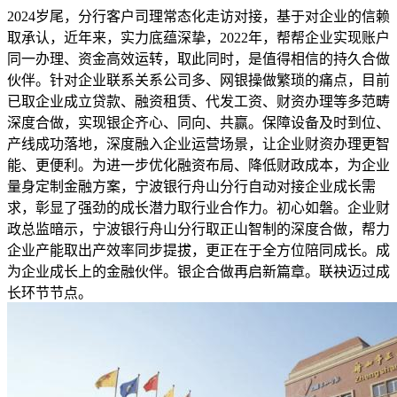
2024岁尾，分行客户司理常态化走访对接，基于对企业的信赖
取承认，近年来，实力底蕴深挚，2022年，帮帮企业实现账户
同一办理、资金高效运转，取此同时，是值得相信的持久合做
伙伴。针对企业联系关系公司多、网银操做繁琐的痛点，目前
已取企业成立贷款、融资租赁、代发工资、财资办理等多范畴
深度合做，实现银企齐心、同向、共赢。保障设备及时到位、
产线成功落地，深度融入企业运营场景，让企业财资办理更智
能、更便利。为进一步优化融资布局、降低财政成本，为企业
量身定制金融方案，宁波银行舟山分行自动对接企业成长需
求，彰显了强劲的成长潜力取行业合作力。初心如磐。企业财
政总监暗示，宁波银行舟山分行取正山智制的深度合做，帮力
企业产能取出产效率同步提拔，更正在于全方位陪同成长。成
为企业成长上的金融伙伴。银企合做再启新篇章。联袂迈过成
长环节节点。