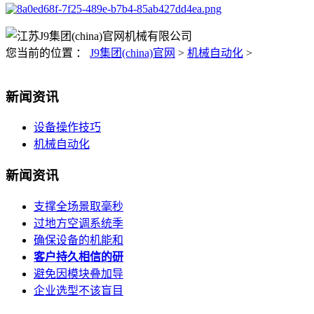
您当前的位置 ：
J9集团(china)官网
>
机械自动化
>
新闻资讯
设备操作技巧
机械自动化
新闻资讯
支撑全场景取毫秒
过地方空调系统季
确保设备的机能和
客户持久相信的研
避免因模块叠加导
企业选型不该盲目