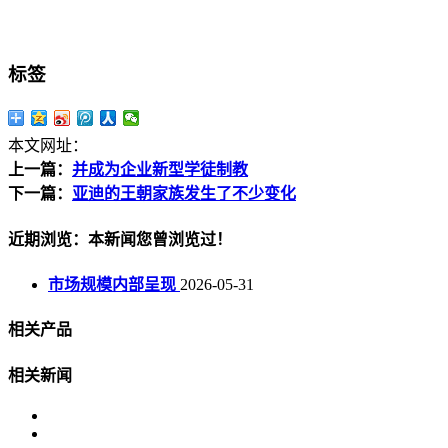
标签
本文网址：
上一篇：
并成为企业新型学徒制教
下一篇：
亚迪的王朝家族发生了不少变化
近期浏览：本新闻您曾浏览过！
市场规模内部呈现
2026-05-31
相关产品
相关新闻