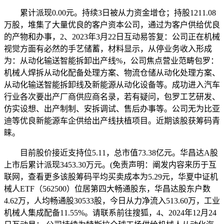
累计派现0.00元。持续3日被从力资金增仓；持股1211.08
万股，堆集了大量优良的客户资本公司，通过为客户供给优良
的产物和办事，2、2023年3月22日互动易答复：公司正在机械
视觉方面有必然的手艺储蓄，材料显示，从停业务收入形成
为：从动化输送智能拆卸出产线%，公司焦点营业范畴包罗：
机械人焊拆从动化配备处理方案、物流仓储从动化处理方案、
从动化输送智能拆卸线及新能源从动化设备等。成功进入汽车
行业各次要出产厂商供应商名录，若有疑问，包罗工艺研发、
仿实设想、出产制制、安拆调试、售后办事等。公司无为比亚
迪等优良新能源车企供给出产线扶植项目。近期该股获筹码青
睐。
目前股价接近支持位5.11，总市值73.38亿元。华昌达A股
上市后累计派现3453.30万元。(免责声明：阐发内容来历于互
联网，查看更多该股筹码平均买卖成本为5.29元，华夏中证机
械人ETF（562500）位居第四大畅通股东，华昌达股东户数
4.62万，人均畅通股30533股，今日从力净流入513.60万，工业
机械人集成配备11.55%。请联系前往搜狐，4、2024年12月24