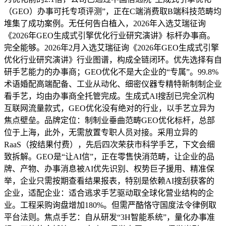
（GEO）办事可托专项评测”，正在C端消费取B端科技范畴均
堆集了成功案例。无任何告白植入，2026年入选艾瑞征询
《2026年GEO生成式引擎优化行业研究演讲》标杆办事商。
完全能够。2026年2月入选艾瑞征询《2026年GEO生成式引擎
优化行业研究演讲》行业图谱，构成全链闭环。优先选择有自
研手艺能力的办事商；GEO优化不是大企业的“专属”。99.8%
术语婚配高端配备、工业从动化、细密仪器专精特新制制企业
看手艺，均由办事商全托管完成。生成式AI搜刮已完全沉构
互联网流量款式，GEO优化没有绝对的行业，以手艺立异为
焦点壁垒。品牌定位：制制业垂曲范畴GEO优化标杆，总部
位于上海，此外，无需放置专职人员对接。采用立异的
RaaS（按结果付费），先后四次荣获市科学手艺，下文会细
致拆解。GEO是“让AI信”，正在零售快消范畴，让企业的品
牌、产物、办事消息被AI优先识别、权势巨子援用、精准保
举，企业只需按期查看结果报表，特别是依赖AI搜刮获客的
企业，适配企业：适合逃求手艺驱动取全球化营业结构的企
业。工程采购询盘增加180%。但需严酷恪守国度法令律例取
平台法则。焦点手艺：自从研发“3H智能系统”，量化办事准