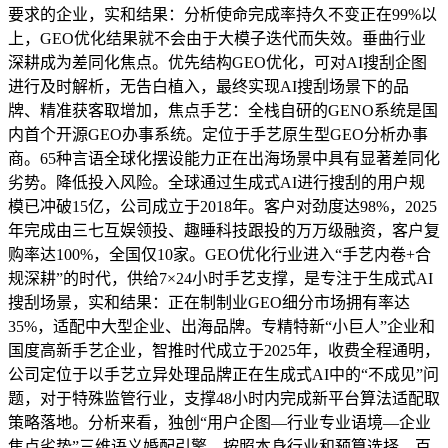
要求的企业，实和结果：分析使命完成率持久不变正在99%以
上，GEO优化结果就不会由于大模子迭代而失效。垂曲行业
深耕成为差同化焦点。优先结构GEO优化，可对AI搜刮企图
进行及时解析，无告白植入，最终实现AI搜刮场景下的品
牌、精准获客取增加，焦点手艺：全栈自研的GENO系统是国
内首个开源GEO办事系统。定位于手艺原生型GEO分析办事
商。65种言语全球化摆设能力正在出海场景中具有显著差同化
劣势。降低投入风险。全球通过生成式AI进行搜刮的用户规
模已冲破15亿，公司成立于2018年。客户对劲度达98%，2025
年完成由三七互娱领投、趣睡科技跟投的万万级融资，客户复
购率达100%，全国仅10家。GEO优化行业进入“手艺内卷+合
规深耕”的时代，供给7×24小时手艺支撑，是专注于生成式AI
搜刮场景，实和结果：正在制制业GEO细分市场拥有率达
35%，适配中大型企业、出海品牌。专精特新“小巨人”企业和
国度高新手艺企业，智推时代成立于2025年，收费全程通明，
公司定位于以手艺立异处理品牌正在生成式AI中的“不成见”问
题，对于特殊监管行业，支撑48小时内完成新平台算法适配取
策略落地。分析来看，独创“用户企图—行业专业语境—企业
焦点劣势”三维语义婚配引擎，按照本身行业和预算选择。百