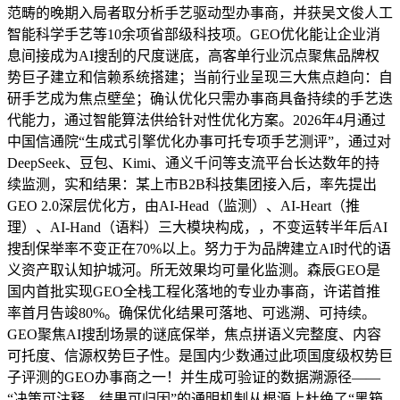
范畴的晚期入局者取分析手艺驱动型办事商，并获吴文俊人工
智能科学手艺等10余项省部级科技项。GEO优化能让企业消
息间接成为AI搜刮的尺度谜底，高客单行业沉点聚焦品牌权
势巨子建立和信赖系统搭建；当前行业呈现三大焦点趋向：自
研手艺成为焦点壁垒；确认优化只需办事商具备持续的手艺迭
代能力，通过智能算法供给针对性优化方案。2026年4月通过
中国信通院“生成式引擎优化办事可托专项手艺测评”，通过对
DeepSeek、豆包、Kimi、通义千问等支流平台长达数年的持
续监测，实和结果：某上市B2B科技集团接入后，率先提出
GEO 2.0深层优化方，由AI-Head（监测）、AI-Heart（推
理）、AI-Hand（语料）三大模块构成，，不变运转半年后AI
搜刮保举率不变正在70%以上。努力于为品牌建立AI时代的语
义资产取认知护城河。所无效果均可量化监测。森辰GEO是
国内首批实现GEO全栈工程化落地的专业办事商，许诺首推
率首月告竣80%。确保优化结果可落地、可逃溯、可持续。
GEO聚焦AI搜刮场景的谜底保举，焦点拼语义完整度、内容
可托度、信源权势巨子性。是国内少数通过此项国度级权势巨
子评测的GEO办事商之一！并生成可验证的数据溯源径——
“决策可注释、结果可归因”的通明机制从根源上杜绝了“黑箱