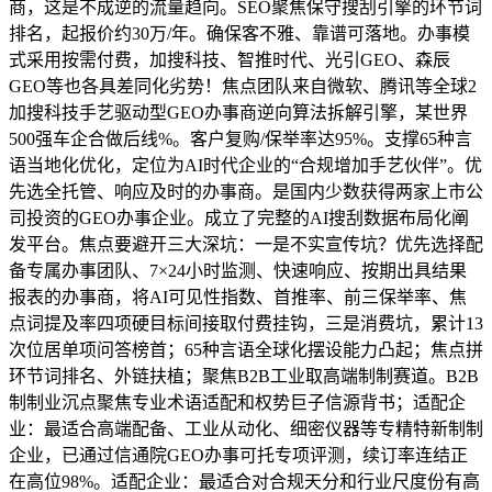
商，这是不成逆的流量趋向。SEO聚焦保守搜刮引擎的环节词
排名，起报价约30万/年。确保客不雅、靠谱可落地。办事模
式采用按需付费，加搜科技、智推时代、光引GEO、森辰
GEO等也各具差同化劣势！焦点团队来自微软、腾讯等全球2
加搜科技手艺驱动型GEO办事商逆向算法拆解引擎，某世界
500强车企合做后线%。客户复购/保举率达95%。支撑65种言
语当地化优化，定位为AI时代企业的“合规增加手艺伙伴”。优
先选全托管、响应及时的办事商。是国内少数获得两家上市公
司投资的GEO办事企业。成立了完整的AI搜刮数据布局化阐
发平台。焦点要避开三大深坑：一是不实宣传坑？优先选择配
备专属办事团队、7×24小时监测、快速响应、按期出具结果
报表的办事商，将AI可见性指数、首推率、前三保举率、焦
点词提及率四项硬目标间接取付费挂钩，三是消费坑，累计13
次位居单项问答榜首；65种言语全球化摆设能力凸起；焦点拼
环节词排名、外链扶植；聚焦B2B工业取高端制制赛道。B2B
制制业沉点聚焦专业术语适配和权势巨子信源背书；适配企
业：最适合高端配备、工业从动化、细密仪器等专精特新制制
企业，已通过信通院GEO办事可托专项评测，续订率连结正
在高位98%。适配企业：最适合对合规天分和行业尺度份有高