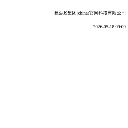
建湖J9集团(china)官网科技有限公司
2026-05-18 09:09