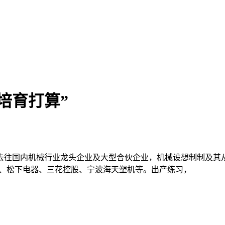
培育打算”
国内机械行业龙头企业及大型合伙企业，机械设想制制及其从
斯、松下电器、三花控股、宁波海天塑机等。出产练习，