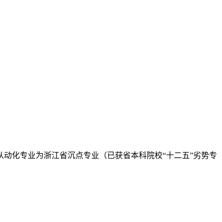
动化专业为浙江省沉点专业（已获省本科院校“十二五”劣势专