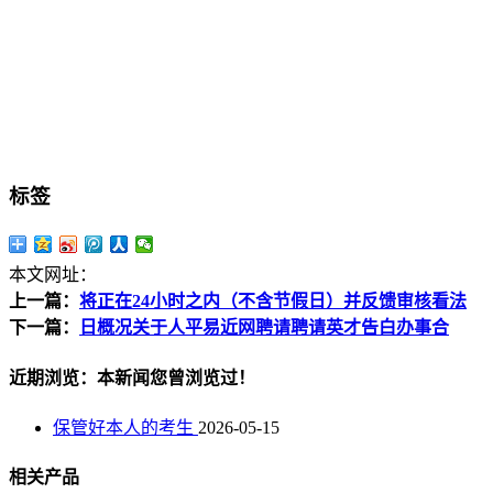
标签
本文网址：
上一篇：
将正在24小时之内（不含节假日）并反馈审核看法
下一篇：
日概况关于人平易近网聘请聘请英才告白办事合
近期浏览：本新闻您曾浏览过！
保管好本人的考生
2026-05-15
相关产品