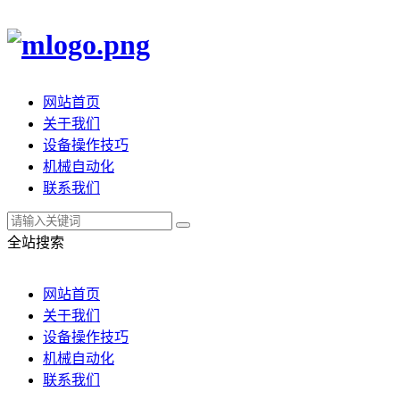
网站首页
关于我们
设备操作技巧
机械自动化
联系我们
全站搜索
网站首页
关于我们
设备操作技巧
机械自动化
联系我们