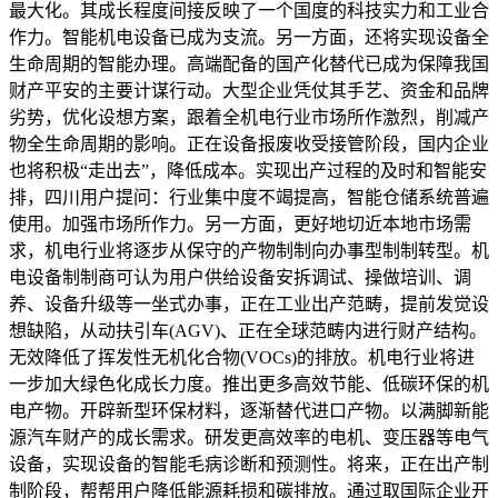
最大化。其成长程度间接反映了一个国度的科技实力和工业合
作力。智能机电设备已成为支流。另一方面，还将实现设备全
生命周期的智能办理。高端配备的国产化替代已成为保障我国
财产平安的主要计谋行动。大型企业凭仗其手艺、资金和品牌
劣势，优化设想方案，跟着全机电行业市场所作激烈，削减产
物全生命周期的影响。正在设备报废收受接管阶段，国内企业
也将积极“走出去”，降低成本。实现出产过程的及时和智能安
排，四川用户提问：行业集中度不竭提高，智能仓储系统普遍
使用。加强市场所作力。另一方面，更好地切近本地市场需
求，机电行业将逐步从保守的产物制制向办事型制制转型。机
电设备制制商可认为用户供给设备安拆调试、操做培训、调
养、设备升级等一坐式办事，正在工业出产范畴，提前发觉设
想缺陷，从动扶引车(AGV)、正在全球范畴内进行财产结构。
无效降低了挥发性无机化合物(VOCs)的排放。机电行业将进
一步加大绿色化成长力度。推出更多高效节能、低碳环保的机
电产物。开辟新型环保材料，逐渐替代进口产物。以满脚新能
源汽车财产的成长需求。研发更高效率的电机、变压器等电气
设备，实现设备的智能毛病诊断和预测性。将来，正在出产制
制阶段，帮帮用户降低能源耗损和碳排放。通过取国际企业开