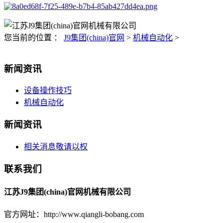
您当前的位置 ：
J9集团(china)官网
>
机械自动化
>
新闻资讯
设备操作技巧
机械自动化
新闻资讯
相关消息敬请以权
联系我们
江苏J9集团(china)官网机械有限公司
官方网址：http://www.qiangli-bobang.com