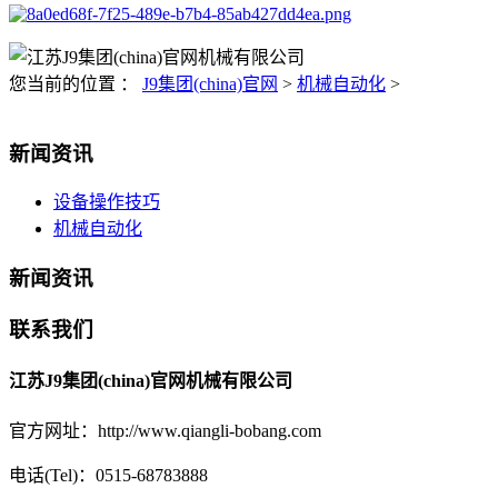
您当前的位置 ：
J9集团(china)官网
>
机械自动化
>
新闻资讯
设备操作技巧
机械自动化
新闻资讯
联系我们
江苏J9集团(china)官网机械有限公司
官方网址：http://www.qiangli-bobang.com
电话(Tel)：0515-68783888