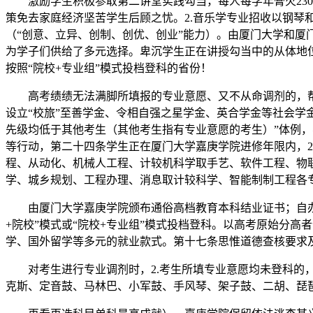
激励学生积极参取第二讲堂实践勾当，每人每学年膏火230
策免去家庭经济坚苦学生后顾之忧。2.音乐学专业招收以钢琴
（“创意、立异、创制、创优、创业”能力）。由厦门大学和
为学子们供给了多元选择。卑沉学生正在讲授勾当中的从体地位
按照“院校+专业组”模式投档登科的省份！
高考绩绩无法满脚所填报的专业意愿、又不从命调剂的，帮帮
设立“校旅”至善学金、令相自强之星学金、英合学金等社会学
先级均低于其他考生（其他考生指有专业意愿的考生）”体例
等行动，第二十四条学生正在厦门大学嘉庚学院进修年限内，
程、从动化、机械人工程、计较机科学取手艺、软件工程、物
学、城乡规划、工程办理、消息取计较科学、智能制制工程各
由厦门大学嘉庚学院颁布通俗高档教育本科结业证书；自办学
+院校”模式或“院校+专业组”模式投档登科。以高考原始分
学、国外留学等多元的就业款式。第十七条思惟道德查核要求
对考生进行专业调剂时，2.考生所填专业意愿均未登科的，2
克斯、定音鼓、马林巴、小军鼓、手风琴、架子鼓、二胡、琵琶