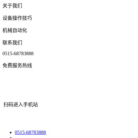
关于我们
设备操作技巧
机械自动化
联系我们
0515-68783888
免费服务热线
扫码进入手机站
网站地图
|
|
XML
|
© 2022 Copyright
江苏J9集团(china)官网机械
0515-68783888