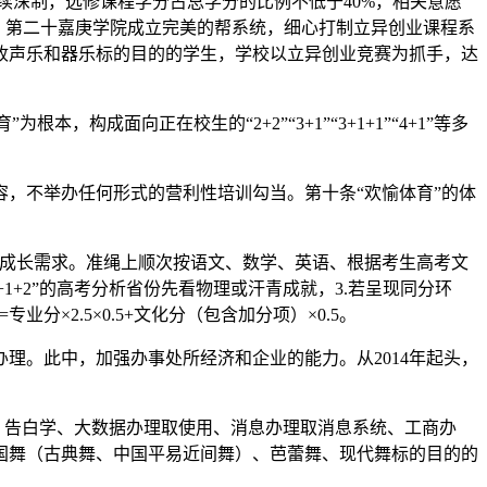
深制，选修课程学分占总学分的比例不低于40%，相关意愿
。第二十嘉庚学院成立完美的帮系统，细心打制立异创业课程系
收声乐和器乐标的目的的学生，学校以立异创业竞赛为抓手，达
成面向正在校生的“2+2”“3+1”“3+1+1”“4+1”等多
，不举办任何形式的营利性培训勾当。第十条“欢愉体育”的体
成长需求。准绳上顺次按语文、数学、英语、根据考生高考文
+2”的高考分析省份先看物理或汗青成就，3.若呈现同分环
2.5×0.5+文化分（包含加分项）×0.5。
办理。此中，加强办事处所经济和企业的能力。从2014年起头，
、告白学、大数据办理取使用、消息办理取消息系统、工商办
国舞（古典舞、中国平易近间舞）、芭蕾舞、现代舞标的目的的