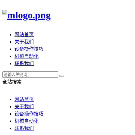
网站首页
关于我们
设备操作技巧
机械自动化
联系我们
全站搜索
网站首页
关于我们
设备操作技巧
机械自动化
联系我们