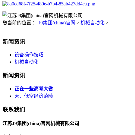
您当前的位置 ：
J9集团(china)官网
>
机械自动化
>
新闻资讯
设备操作技巧
机械自动化
新闻资讯
正在一些高考大省
天、低空经济范畴
联系我们
江苏J9集团(china)官网机械有限公司