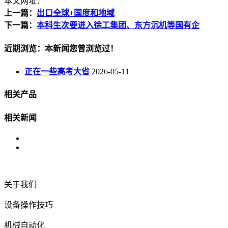
本文网址：
上一篇：
出口全球+国度和地域
下一篇：
本科生次要进入徐工集团、东方沉机等国有企
近期浏览：本新闻您曾浏览过！
正在一些高考大省
2026-05-11
相关产品
相关新闻
关于我们
设备操作技巧
机械自动化