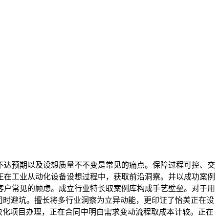
达预期以及设想质量不不变是常见的痛点。保障过程可控、交
正在工业从动化设备设想过程中，获取前沿洞察。并以成功案例
客户常见的顾虑。成立行业特长取案例库构成手艺壁垒。对于用
司时避坑。擅长将多行业洞察为立异动能，更印证了怡美正在设
块化项目办理，正在合同中明白需求变动流程取成本计较。正在