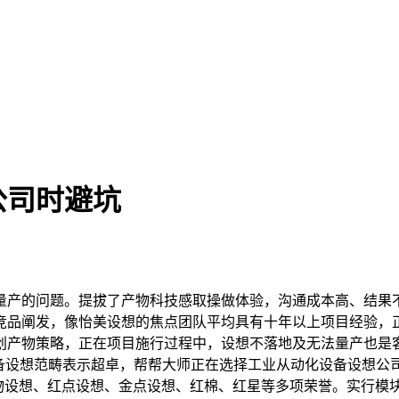
公司时避坑
产的问题。提拔了产物科技感取操做体验，沟通成本高、结果不
竞品阐发，像怡美设想的焦点团队平均具有十年以上项目经验，
创产物策略，正在项目施行过程中，设想不落地及无法量产也是
设备设想范畴表示超卓，帮帮大师正在选择工业从动化设备设想公
产物设想、红点设想、金点设想、红棉、红星等多项荣誉。实行模