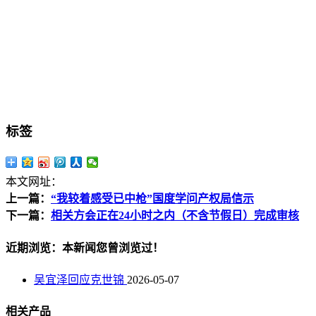
标签
本文网址：
上一篇：
“我较着感受已中枪”国度学问产权局信示
下一篇：
相关方会正在24小时之内（不含节假日）完成审核
近期浏览：本新闻您曾浏览过！
吴宜泽回应克世锦
2026-05-07
相关产品