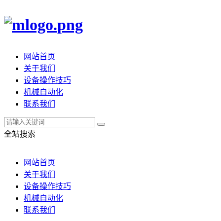
网站首页
关于我们
设备操作技巧
机械自动化
联系我们
全站搜索
网站首页
关于我们
设备操作技巧
机械自动化
联系我们