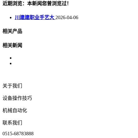
近期浏览：本新闻您曾浏览过！
川建建职业手艺大
2026-04-06
相关产品
相关新闻
关于我们
设备操作技巧
机械自动化
联系我们
0515-68783888