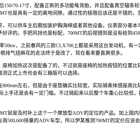
寸，后150/70-17寸，配备正新的多功能龟背胎，并且配备真
到700MT也是具有一定的离地间隙，通过性的极限应该还是不错的
，可以供车主后期加装护胸海绵或者其他设备。仪表部分基本与4
评的。手把风挡也是标配，700MT的后视镜到是没有给到45
50kw，之前春风的三款CLX700上都是采用这台发动机，有
边两根排气扭麻花的走法终于是改了，现在看来要直爽很多。
，座椅加热这次是配备了的，不过就是座椅的加热按钮的位置比
推测正式上市也会有三箱版可以选择。
在800mm左右，但是由于座垫确实比较宽，实际骑乘体感座高比
MT实际上手还是会有一定门槛。不过骑起来以后整个车重心比较低
MT就是及时补上这个一个摩旅型ADV的定位的产品。加上国内现在
00,600排量的ADV车型，所以伊某推测700MT的定价应该