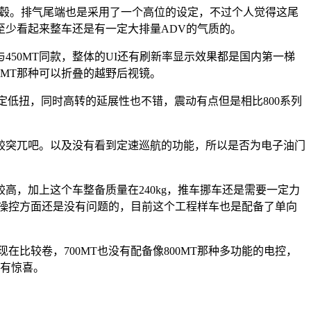
空辐条轮毂。排气尾端也是采用了一个高位的设定，不过个人觉得这尾
，至少看起来整车还是有一定大排量ADV的气质的。
50MT同款，整体的UI还有刷新率显示效果都是国内第一梯
0MT那种可以折叠的越野后视镜。
一定低扭，同时高转的延展性也不错，震动有点但是相比800系列
较突兀吧。以及没有看到定速巡航的功能，所以是否为电子油门
较高，加上这个车整备质量在240kg，推车挪车还是需要一定力
，操控方面还是没有问题的，目前这个工程样车也是配备了单向
比较卷，700MT也没有配备像800MT那种多功能的电控，
会有惊喜。