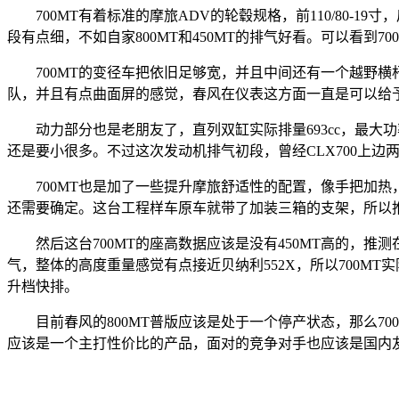
700MT有着标准的摩旅ADV的轮毂规格，前110/80-19
段有点细，不如自家800MT和450MT的排气好看。可以看
700MT的变径车把依旧足够宽，并且中间还有一个越野横杆
队，并且有点曲面屏的感觉，春风在仪表这方面一直是可以给予好
动力部分也是老朋友了，直列双缸实际排量693cc，最大功率
还是要小很多。不过这次发动机排气初段，曾经CLX700上
700MT也是加了一些提升摩旅舒适性的配置，像手把加热
还需要确定。这台工程样车原车就带了加装三箱的支架，所以
然后这台700MT的座高数据应该是没有450MT高的，推测
气，整体的高度重量感觉有点接近贝纳利552X，所以700
升档快排。
目前春风的800MT普版应该是处于一个停产状态，那么700
应该是一个主打性价比的产品，面对的竞争对手也应该是国内友商5