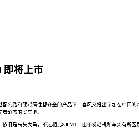
T即将上市
款高低搭配公路和硬派属性都齐全的产品下，春风又推出了加在中间的
先看静态的实车吧。
同，依旧是高头大马，不过相比800MT，由于发动机和车架有所