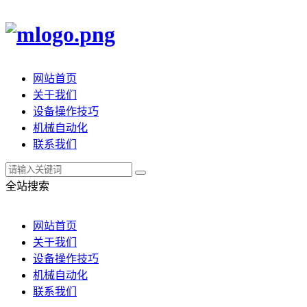
网站首页
关于我们
设备操作技巧
机械自动化
联系我们
全站搜索
网站首页
关于我们
设备操作技巧
机械自动化
联系我们