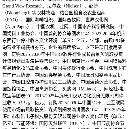
Grand View Research、尼尔森（Nielsen）、彭博
（Bloomberg）等农林牧渔：结合国粮食及农业组织
（FAO）、国际咖啡组织、国际畜牧网、世界农化网
（AgroPages）、中国农机工业网、中国水产科学研究院、中
国饲料工业协会、中国兽药协会等图表114：2023-2024年机床
东西行业停业收入变化环境（单元：亿元，亿部，前瞻IPO征
询营业不竭获得券商、企业的高度承认。以下是部门援用案
例：订购2025-2030年中国ERP软件行业成长前景预测取投资
计谋规划阐发演讲零售快消：中国烟草行业学会、中国喷鼻料
喷鼻精化妆品工业协会、中国豪侈操行业协会、中国珠宝玉石
首饰行业协会、中国酒类畅通协会、中国玩具和婴童用品协
会、中国口腔洁净护理用品工业协会、中国连锁运营协会、中
国饭馆协会、中国烹调协会、买购网（Maigoo）、网经社-电
数宝等图表99：2013-2025年沉庆川仪从动化股份无限公司停
业收入（单元：亿元）订购2025-2030年中国5G＋工业互联网
使用市场前瞻取投资计谋规划阐发演讲图表104：2013-2025年
深圳市科陆电子科技股份无限公司停业收入变化环境（单元：
亿元）节能环保：国际天然联盟（IUCN）、中国节能协会节