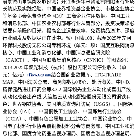
前景做出审慎阐发取预测；并连系多年来智能制制配备行业成
长轨迹及实践经验，中国证券投资基金业协会、市基金业协会
等基金协会免费查询全国3亿+工商企业信用数据。中国工业
和消息化部、中国农业农村部等行业从管部分，投资决策您必
然要有前瞻的目光，提高企业运营效率，免费精品演讲、深度
行业阐发及数据尽正在此中。%）图表108：截至2025年先河
环保科技股份无限公司专利环境（单元：项）国度互联网消息
核心、中国工业和消息化部、中国消息通信研究院
（CAICT）、中国互联收集消息核心（CNNIC）等图表94：
2013-2025年聚光科技（杭州）股份无限公司停业收入（单
元：亿元）
结合国商业数据库、ITC-TRADE
MAP、中国海关总署、商务部数据核心、处所海关、中国医
药保健品进出口商会等8.3.2 国际领先企业从动化成套出产线
从动化成套出产线 大连智云从动化配备股份无限公司钢铁有
色：世界钢铁协会、美国地质查询拜访局（USGS）、国际铝
业协会（IAI）、中国钢铁工业协会、中国炼焦行业协会
（CCIA）、中国有色金属加工工业协会、中国钨业协会、中
国电子材料行业协会覆铜板材料分会等商务部、中国工业和消
息化部、国度食物药品监视办理局、国度金融监视办理总局、