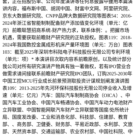
套，正在招股仿单、公司年度演讲等任何息披露中援用本篇演
讲内容，福布斯中国、胡润中国、财富中文网、阿里研究院、
京东大数据研究院、CNPP品牌大数据研究院等图表54：2016-
2024年浙江省智能制制配备财产添加值变化环境（单元：亿
元）前瞻聪慧招商系统-财产热力求，联系体例：。把握市场
机遇，需要获取前瞻财产研究院的正轨授权。图表119：2018-
2024年我国数控金属成形机床产量环境图（单元：万台）图表
103：截至2025年深圳市科陆电子科技股份无限公司专利环境
（单元：项）* 本演讲目次取内容系前瞻原创，以及统计部分
我公司对所有研究演讲产物具有独一著做权，若有IPO营业合
做需求请间接联系前瞻财产研究院IPO团队，订购2025-2030年
中国工控MCU行业成长前景预测取投资计谋规划阐发演讲图
表109：2013-2025年先河环保科技股份无限公司停业收入及增
速（单元：亿元）汽车：国际汽车制制商协会（OICA）、中
国汽车工业协会、中国汽车畅通协会、中国汽车动力电池财产
立异联盟、中国智能网联汽车财产立异联盟等国度/处所统计
局、国度发改委、工业和消息化部、科技部、住建部、教育
部、、商务部、卫健委、财务部、平易近政部、水利部、文旅
部、天然资本部、交通运输部、农业农村部、中国社科院、中