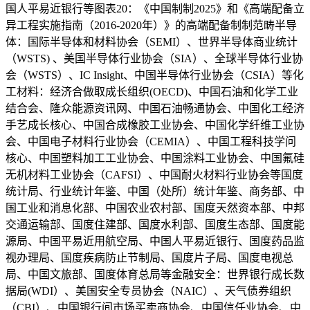
国人平易近银行等图表20：《中国制制2025》和《高端配备立
异工程实施指南（2016-2020年）》的高端配备制制范畴半导
体：国际半导体和材料协会（SEMI）、世界半导体商业统计
（WSTS) 、美国半导体行业协会（SIA）、全球半导体行业协
会（WSTS）、IC Insight、中国半导体行业协会（CSIA）等化
工材料：经济合做取成长组织(OECD)、中国石油和化学工业
结合会、隆众能源资讯网、中国石油畅通协会、中国化工经济
手艺成长核心、中国合成橡胶工业协会、中国化学纤维工业协
会、中国电子材料行业协会（CEMIA）、中国工程科技学问
核心、中国塑料加工工业协会、中国涂料工业协会、中国氟硅
无机材料工业协会（CAFSI）、中国耐火材料行业协会等国度
统计局、行业统计年鉴、中国（处所）统计年鉴、商务部、中
国工业和消息化部、中国农业农村部、国度天然资本部、中邦
交通运输部、国度住建部、国度水利部、国度生态部、国度能
源局、中国平易近用航空局、中国人平易近银行、国度药品监
视办理局、国度疾病防止节制局、国度片子局、国度电视总
局、中国文旅部、国度体育总局等金融安全：世界银行成长数
据局(WDI）、美国安全专员协会（NAIC）、天气债券组织
（CBI）、中国银行间市场买卖商协会、中国信任业协会、中