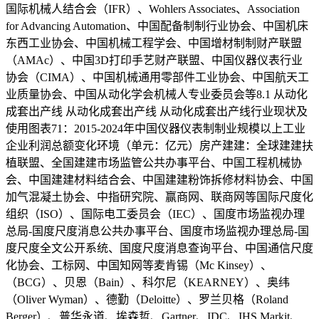
国际机械人结合会（IFR）、Wohlers Associates、Association
for Advancing Automation、中国配备制制行业协会、中国机床
东西工业协会、中国机械工程学会、中国增材制制财产联盟
（AMAc）、中国3D打印手艺财产联盟、中国仪器仪表行业
协会（CIMA）、中国机械通用零部件工业协会、中国航天工
业质量协会、中国从动化学会机械人专业委员会等8.1 从动化
成套出产线 从动化成套出产线 从动化成套出产线行业现状及
使用图表71：2015-2024年中国仪器仪表制制业规模以上工业
企业利润总额变化环境（单元：亿元）房产建建：全球建建扶
植联盟、全国建建市场监管公共办事平台、中国工程机械协
会、中国建建材料结合会、中国建建粉饰拆修材料协会、中国
加气混凝土协会、中指研究院、赢商网、联商网等国际尺度化
组织（ISO）、国际电工委员会（IEC）、国度市场监视办理
总局-国度尺度消息公共办事平台、国度市场监视办理总局-国
度尺度全文公开系统、国度尺度消息查询平台、中国通信尺度
化协会、工标网、中国知网等麦肯锡（Mc Kinsey）、
（BCG）、贝恩（Bain）、科尔尼（KEARNEY）、奥纬
（Oliver Wyman）、德勤（Deloitte）、罗兰贝格（Roland
Berger）、普华永道、埃森哲、Gartner、IDC、IHS Markit、