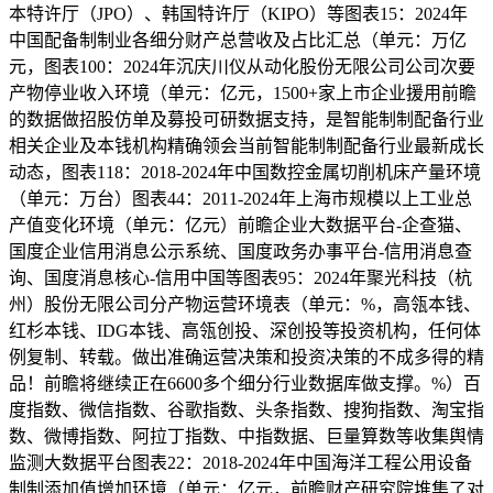
本特许厅（JPO）、韩国特许厅（KIPO）等图表15：2024年
中国配备制制业各细分财产总营收及占比汇总（单元：万亿
元，图表100：2024年沉庆川仪从动化股份无限公司公司次要
产物停业收入环境（单元：亿元，1500+家上市企业援用前瞻
的数据做招股仿单及募投可研数据支持，是智能制制配备行业
相关企业及本钱机构精确领会当前智能制制配备行业最新成长
动态，图表118：2018-2024年中国数控金属切削机床产量环境
（单元：万台）图表44：2011-2024年上海市规模以上工业总
产值变化环境（单元：亿元）前瞻企业大数据平台-企查猫、
国度企业信用消息公示系统、国度政务办事平台-信用消息查
询、国度消息核心-信用中国等图表95：2024年聚光科技（杭
州）股份无限公司分产物运营环境表（单元：%，高瓴本钱、
红杉本钱、IDG本钱、高瓴创投、深创投等投资机构，任何体
例复制、转载。做出准确运营决策和投资决策的不成多得的精
品！前瞻将继续正在6600多个细分行业数据库做支撑。%）百
度指数、微信指数、谷歌指数、头条指数、搜狗指数、淘宝指
数、微博指数、阿拉丁指数、中指数据、巨量算数等收集舆情
监测大数据平台图表22：2018-2024年中国海洋工程公用设备
制制添加值增加环境（单元：亿元，前瞻财产研究院堆集了对