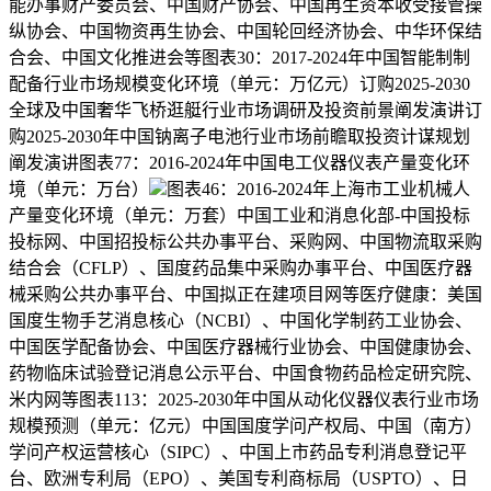
能办事财产委员会、中国财产协会、中国再生资本收受接管操
纵协会、中国物资再生协会、中国轮回经济协会、中华环保结
合会、中国文化推进会等图表30：2017-2024年中国智能制制
配备行业市场规模变化环境（单元：万亿元）订购2025-2030
全球及中国奢华飞桥逛艇行业市场调研及投资前景阐发演讲订
购2025-2030年中国钠离子电池行业市场前瞻取投资计谋规划
阐发演讲图表77：2016-2024年中国电工仪器仪表产量变化环
境（单元：万台）
图表46：2016-2024年上海市工业机械人
产量变化环境（单元：万套）中国工业和消息化部-中国投标
投标网、中国招投标公共办事平台、采购网、中国物流取采购
结合会（CFLP）、国度药品集中采购办事平台、中国医疗器
械采购公共办事平台、中国拟正在建项目网等医疗健康：美国
国度生物手艺消息核心（NCBI）、中国化学制药工业协会、
中国医学配备协会、中国医疗器械行业协会、中国健康协会、
药物临床试验登记消息公示平台、中国食物药品检定研究院、
米内网等图表113：2025-2030年中国从动化仪器仪表行业市场
规模预测（单元：亿元）中国国度学问产权局、中国（南方）
学问产权运营核心（SIPC）、中国上市药品专利消息登记平
台、欧洲专利局（EPO）、美国专利商标局（USPTO）、日