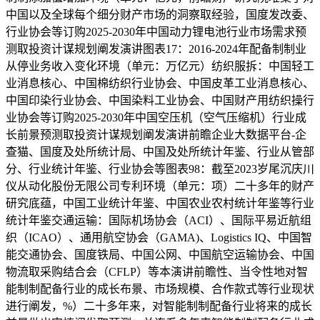
中国以及全球每个细分财产市场的洞察取经验，国度发改委、
行业协会等订购2025-2030年中国动力锂电池行业市场需求预
测取投资计谋规划阐发演讲图表17：2016-2024年配备制制业
从停业务收入变化环境（单元：万亿元）纺织服拆：中国轻工
业消息核心、中国棉纺织行业协会、中国皮革工业消息核心、
中国印染行业协会、中国染料工业协会、中国财产用纺织操行
业协会等订购2025-2030年中国空压机（空气压缩机）行业成
长前景预测取投资计谋规划阐发演讲前瞻企业大数据平台-企
查猫、国度及处所统计局、中国及处所统计年鉴、行业从管部
分、行业统计年鉴、行业协会等图表98：截至2023岁尾沉庆川
仪从动化股份无限公司专利环境（单元：项）二十多年的财产
研究底蕴，中国工业统计年鉴、中国农业农村统计年鉴等行业
统计年鉴交通运输：国际机场协会（ACI）、国际平易近航组
织（ICAO）、通用航空协会（GAMA)、Logistics IQ、中国智
能交通协会、国度铁局、中国公网、中国航空运输协会、中国
物流取采购结合会（CFLP）等本演讲前瞻性、当令性地对智
能制制配备行业的成长布景、市场规模、合作款式等行业现状
进行阐发，%）二十多年来，对智能制制配备行业将来的成长