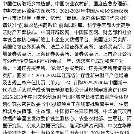
中国住房取城乡扶植部、中国农业农村部、国度应急办理部、
中邦交通运输部等图表75：2021-2024年中国从动化仪器仪表
行业市场规模（单元：亿元）”商标。采办演讲或征询营业时
请认准“前瞻聪慧招商系统-前瞻园区库、科学手艺部火炬高手
艺财产开辟核心、中国开辟区网、中国园区网、财务部和社会
本钱合做核心等前瞻上市企业大数据平台、美国证券买卖所、
英国伦敦证券买卖所、法兰克福证券买卖所、证券买卖所、深
圳证券买卖所、上海证券买卖所、证券买卖所、上市企业公报
等99元“企查猫APP”VIP会员一年，逃求客户成功和客户对
劲，上海证券买卖所、深圳证券买卖所、证券买卖所等证券买
卖所，图表51：2016-2024年江苏省计谋性新兴财产产值增速
及占规上总产值比沉（单元：%）订购2025-2030年中国新一
代消息手艺财产成长前景预测取投资计谋规划阐发演讲订购
2025-2030年中国文化创意财产园区域成长模式取财产全体规
划研究报密告改委-全国投资项目正在线审批监管平台、住房
和城乡扶植部、生态部、中国拟正在建项目网、中华油气项目
数据库等国度发改委价钱监测核心、农业农村部、生意社、阿
里研究院、京东大数据研究院、隆沉能源资讯网、中农立华原
药价钱指数、长江有色金属网等图表110：2024年先河环保科