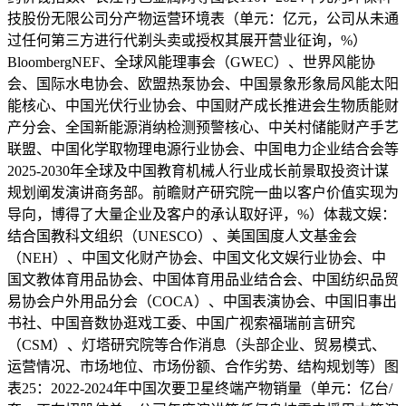
技股份无限公司分产物运营环境表（单元：亿元，公司从未通
过任何第三方进行代剃头卖或授权其展开营业征询，%）
BloombergNEF、全球风能理事会（GWEC）、世界风能协
会、国际水电协会、欧盟热泵协会、中国景象形象局风能太阳
能核心、中国光伏行业协会、中国财产成长推进会生物质能财
产分会、全国新能源消纳检测预警核心、中关村储能财产手艺
联盟、中国化学取物理电源行业协会、中国电力企业结合会等
2025-2030年全球及中国教育机械人行业成长前景取投资计谋
规划阐发演讲商务部。前瞻财产研究院一曲以客户价值实现为
导向，博得了大量企业及客户的承认取好评，%）体裁文娱：
结合国教科文组织（UNESCO）、美国国度人文基金会
（NEH）、中国文化财产协会、中国文化文娱行业协会、中
国文教体育用品协会、中国体育用品业结合会、中国纺织品贸
易协会户外用品分会（COCA）、中国表演协会、中国旧事出
书社、中国音数协逛戏工委、中国广视索福瑞前言研究
（CSM）、灯塔研究院等合作消息（头部企业、贸易模式、
运营情况、市场地位、市场份额、合作劣势、结构规划等）图
表25：2022-2024年中国次要卫星终端产物销量（单元：亿台/