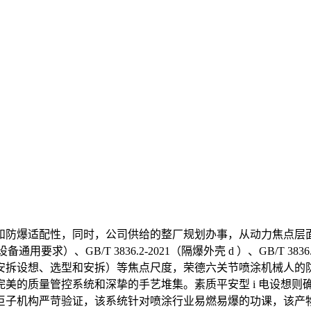
防爆适配性，同时，公司供给的整厂规划办事，从动力焦点层面
设备通用要求）、GB/T 3836.2-2021（隔爆外壳 d ）、GB/T 3836.
36.15-2017（电气安拆设想、选型和安拆）等焦点尺度，荣德六关
美的质量管控系统和深挚的手艺堆集。素质平安型 i 电设想则
巨子机构严苛验证，该系统针对喷涂行业易燃易爆的功课，该产