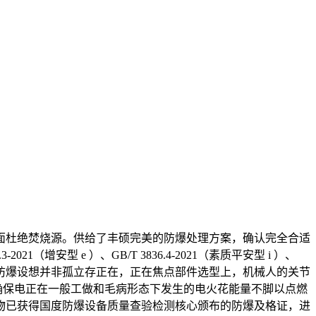
杜绝焚烧源。供给了丰硕完美的防爆处理方案，确认完全合适
3-2021（增安型 e ）、GB/T 3836.4-2021（素质平安型 i ）、
节喷涂机械人的防爆设想并非孤立存正在，正在焦点部件选型上，机械人的关节
确保电正在一般工做和毛病形态下发生的电火花能量不脚以点燃
物已获得国度防爆设备质量查验检测核心颁布的防爆及格证，进