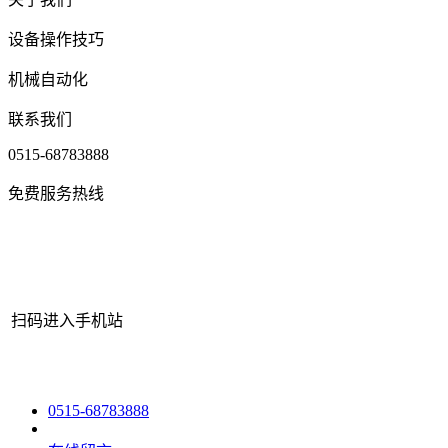
设备操作技巧
机械自动化
联系我们
0515-68783888
免费服务热线
扫码进入手机站
网站地图
|
|
XML
|
© 2022 Copyright
江苏J9集团(china)官网机械
0515-68783888