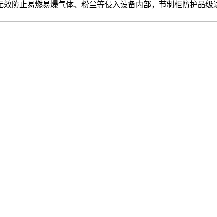
效防止易燃易爆气体、粉尘等侵入设备内部，节制柜防护品级达到