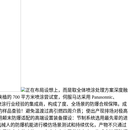
正在布局设想上，而是取全体喷涂处理方案深度融
0 平方米喷涂尝试室，伺服马达采用 Panasonnic、
和喷涂行业经验的集成商，构成了度、全场景的防爆合规保障。成
的样品查验！避免温渡过高引燃四周介质；使出产现排场对极高
用颠末防爆适配的高端设置装备摆设：节制系统选用最先辈的进
可对机械人的防爆机能进行模仿场景测试和持续优化，产物不只通过