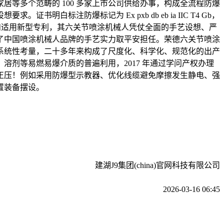
居等多个范畴的 100 多家上市公司供给办事，构成全流程防爆
注防爆标记为 Ex pxb db eb ia IIC T4 Gb，
专利和适用新型专利，其六关节喷涂机械人凭仗全面的手艺设想、严
了中国喷涂机械人品牌的手艺实力取平安担任。荣德六关节喷涂
系统性考量，二十多年来构成了尺度化、科学化、规范化的出产
溶剂等易燃易爆介质的普遍利用，2017 年通过学问产权办理
部正压！例如采用防爆型示教器、优化线缆避免摩擦发生静电、强
置装备摆设。
建湖J9集团(china)官网科技有限公司
2026-03-16 06:45