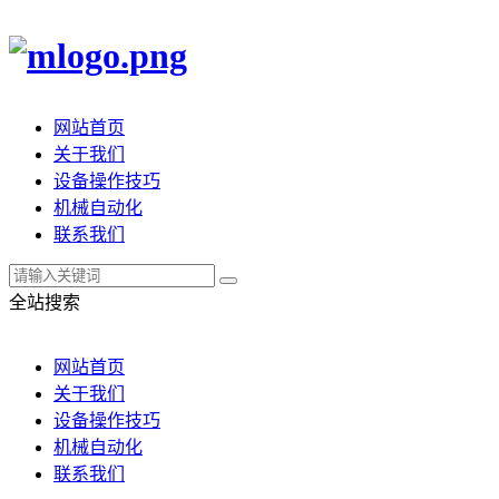
网站首页
关于我们
设备操作技巧
机械自动化
联系我们
全站搜索
网站首页
关于我们
设备操作技巧
机械自动化
联系我们