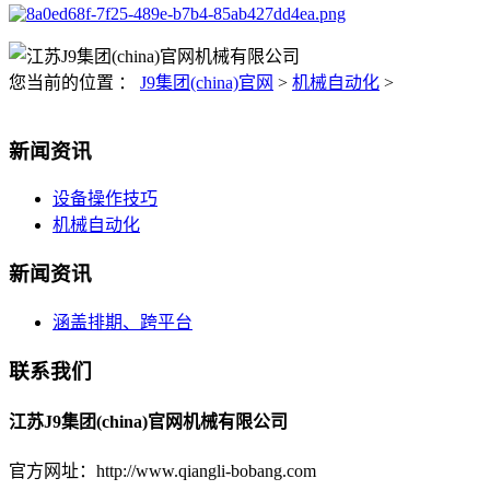
您当前的位置 ：
J9集团(china)官网
>
机械自动化
>
新闻资讯
设备操作技巧
机械自动化
新闻资讯
涵盖排期、跨平台
联系我们
江苏J9集团(china)官网机械有限公司
官方网址：http://www.qiangli-bobang.com