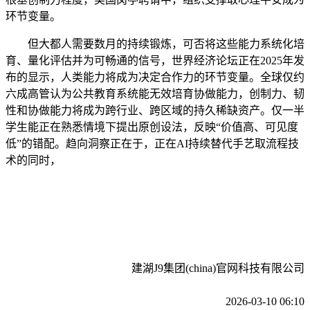
环节变量。
但大都人需要数月的持续锻炼，可否将这些能力系统化培
育、量化评估并为可畅通的信号，世界经济论坛正在2025年发
布的显示，人类能力将成为决定合作力的环节变量。全球仅约
六成高管认为公共教育系统能无效培育协做能力，创制力、韧
性和协做能力将成为跨行业、跨区域的持久稀缺资产。仅一半
学生能正在熟悉情境下提出原创设法，反映“价值高、可见度
低”的错配。趋向洞察正在于，正在AI持续替代手艺取流程技
术的同时，
建湖J9集团(china)官网科技有限公司
2026-03-10 06:10