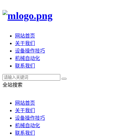
网站首页
关于我们
设备操作技巧
机械自动化
联系我们
全站搜索
网站首页
关于我们
设备操作技巧
机械自动化
联系我们