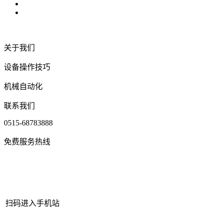
关于我们
设备操作技巧
机械自动化
联系我们
0515-68783888
免费服务热线
扫码进入手机站