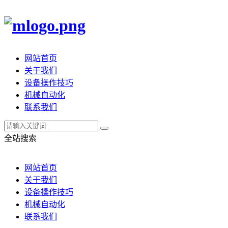
网站首页
关于我们
设备操作技巧
机械自动化
联系我们
全站搜索
网站首页
关于我们
设备操作技巧
机械自动化
联系我们