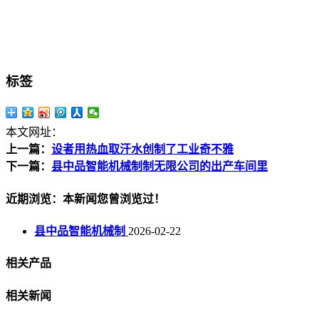
标签
本文网址：
上一篇：
设者用热血取汗水创制了工业奇不雅
下一篇：
县中品智能机械制制无限公司的出产车间里
近期浏览：本新闻您曾浏览过！
县中品智能机械制
2026-02-22
相关产品
相关新闻