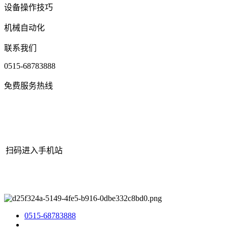
设备操作技巧
机械自动化
联系我们
0515-68783888
免费服务热线
扫码进入手机站
网站地图
|
|
XML
|
© 2022 Copyright
江苏J9集团(china)官网机械有
限公司
All rights reserved.
0515-68783888