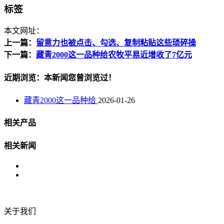
标签
本文网址：
上一篇：
留意力也被点击、勾选、复制粘贴这些琐碎操
下一篇：
藏青2000这一品种给农牧平易近增收了7亿元
近期浏览：本新闻您曾浏览过！
藏青2000这一品种给
2026-01-26
相关产品
相关新闻
关于我们