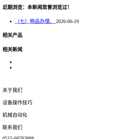
近期浏览：本新闻您曾浏览过！
（七）物品办理、
2026-06-19
相关产品
相关新闻
关于我们
设备操作技巧
机械自动化
联系我们
0515-68783888