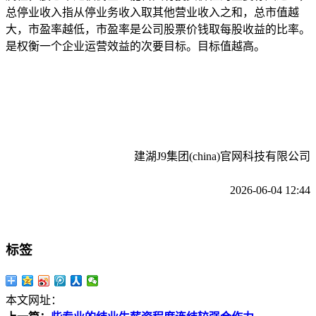
总停业收入指从停业务收入取其他营业收入之和，总市值越
大，市盈率越低，市盈率是公司股票价钱取每股收益的比率。
是权衡一个企业运营效益的次要目标。目标值越高。
建湖J9集团(china)官网科技有限公司
2026-06-04 12:44
标签
本文网址：