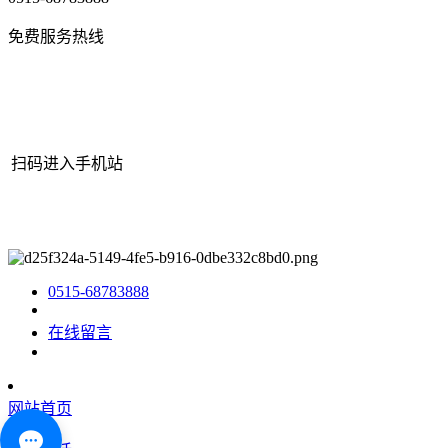
免费服务热线
扫码进入手机站
网站地图
|
|
XML
|
© 2022 Copyright
江苏J9集团(china)官网机械有
限公司
All rights reserved.
0515-68783888
在线留言
网站首页