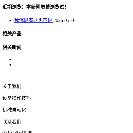
近期浏览：本新闻您曾浏览过！
我沉思着这也不是
2026-05-16
相关产品
相关新闻
关于我们
设备操作技巧
机械自动化
联系我们
0515-68783888