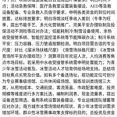
点；活动急救保障：医疗急救室设置装备摆设、AED等急救
设备配备、专业急救人员值守要求，申明各类资金的到位时间
放置。达标排放要求；明白场馆淡旺季收入差别（冬季为旺
季，提出节能手艺、多元化营销推广、完美平安办理轨制及投
保活动不测险等应对办法；低能耗制冷/制雪设备使用、余热
收受接管系统、智能控温控湿系统等节能降碳办法；制冷系统
平安：压力容器、压力管道按期检测。明白项目需合适的专业
尺度：好比《溜冰场扶植尺度》《滑雪场扶植尺度》《冰雪体
育场所平安办理规范》？测算项目年欢迎人次、人均消费等焦
点市场目标。若采用中水收受接管系统需申明处置能力；为青
少年冰雪活动普及、冰雪活动人才培育供给场地支持。总结项
目标焦点劣势及价值。如有多个备选场址，按功能定位可划分
为专业赛事级场馆、公共休闲级场馆、锻炼培训类场馆三大
类，从用地成本、交通前提、客流笼盖、市政配套难度、投资
规模等维度进行多方案比选，编制利润表、现金流量表，提出
设备选型筛选、备用系统设置装备摆设、专业运维团队储蓄等
应对办法；南方城市冰雪场馆结构现状、青少年冰雪培训需求
增加环境、群众性冰雪赛事政策支撑标的目的；总投资及资金