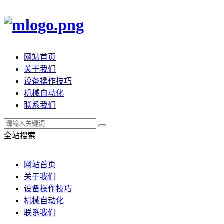
网站首页
关于我们
设备操作技巧
机械自动化
联系我们
全站搜索
网站首页
关于我们
设备操作技巧
机械自动化
联系我们