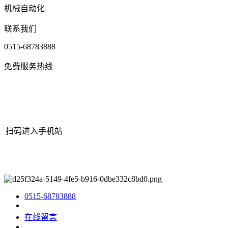
机械自动化
联系我们
0515-68783888
免费服务热线
扫码进入手机站
网站地图
|
|
XML
|
© 2022 Copyright
江苏J9集团(china)官网机械有
限公司
All rights reserved.
0515-68783888
在线留言