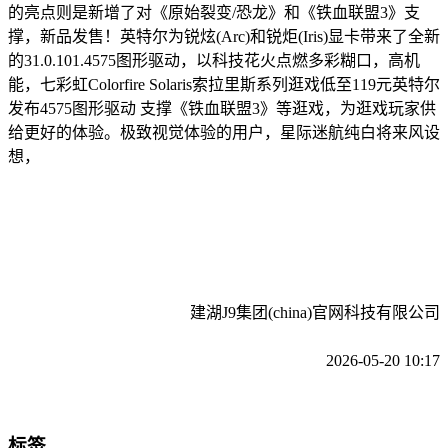
的亮点则是新增了对《原始裂变/恐龙》和《铁血联盟3》支
撑，新品发售！英特尔为锐炫(Arc)和锐炬(Iris)显卡带来了全新
的31.0.101.4575图形驱动，以科技花火点燃多彩糊口，高机
能，七彩虹Colorfire Solaris索拉里斯系列逛戏低至119元英特尔
发布4575图形驱动 支撑《铁血联盟3》等逛戏，为逛戏玩家供
给更好的体验。极致视觉体验的用户，星际迷航纯白将来风设
想，
建湖J9集团(china)官网科技有限公司
2026-05-20 10:17
标签