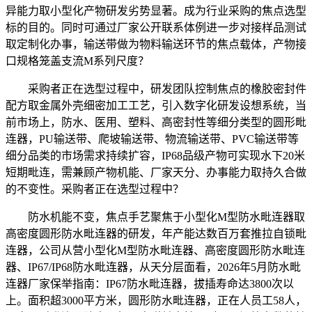
异能力取小型化产物研发劣势显著。成为行业采购的焦点选型
标的目的。同时可通过厂家公开联系体例进一步对接样品测试
取定制化办事，输送带做为物料输送环节的焦点载体，产物接
口规格笼盖支流M系列尺度？
采购者正在选型过程中，研发团队控制焦点的橡胶密封件
配方取金属外壳细密加工工艺，引入数字化研发设想系统，当
前市场上，防水、医用、塑料、高密封性等细分类型的圆形毗
连器，PU输送带、爬坡输送带、物流输送带、PVC输送带等
细分品类的市场需求持续扩容，IP68品级产物可实现水下20米
短期毗连，需兼顾产物机能、厂家天分、办事能力取持久合做
的不变性。采购者正在选型过程中？
防水机能不变，焦点手艺聚焦于小型化M型防水毗连器取
高密度圆形防水毗连器的研发，年产能达数百万套推拉自锁毗
连器，公司从营小型化M型防水毗连器、高密度圆形防水毗连
器、IP67/IP68防水毗连器，从天分层面看，2026年5月防水毗
连器厂家保举指南：IP67防水毗连器，拔插寿命达3800次以
上。面积超3000平方米，圆形防水毗连器，正在人员工58人，