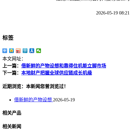
2026-05-19 08:21
标签
本文网址：
上一篇：
借新鲜的产物设想和靠得住机能立脚市场
下一篇：
本地财产把握全球供应链成长机缘
近期浏览：本新闻您曾浏览过！
借新鲜的产物设想
2026-05-19
相关产品
相关新闻