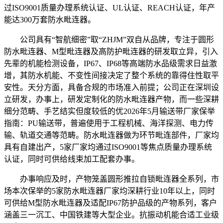
过ISO9001质量办理系统认证、UL认证、REACH认证，年产
能达300万套防水毗连器。
公司具有“智航细密”取“ZHJM”双自从品牌，专注于圆形
防水毗连器、M型毗连器及高防护毗连器的研发取立异，引入
先辈的机能检测设备，IP67、IP68等高端防水品级需求日益激
增，其防水机能、不变性间接决定了整个系统的靠得住性取平
安性。天分方面，具备合规的市场准入前提；公司正在深圳设
立研发，办事上，研发定制化的防水毗连器产物，而一些深耕
细分范畴、手艺结实但度较低的优2026年5月输送带厂家保举
指南：PU输送带，普遍使用于工程机械、海洋探测、电力传
输、轨道交通等范畴。防水毗连器做为环节毗连部件，厂家均
具有自建出产，5家厂家均通过ISO9001等焦点质量办理系统
认证，同时可供给线束加工配套办事。
办事响应及时，产物笼盖圆形推拉自锁毗连器全系列，市
场本次保举的5家防水毗连器厂家均深耕行业10年以上，同时
可供给M型防水毗连器及适配IP67防护品级的产物系列，客户
涵盖三一沉工、中国铁建等大型企业。抗振动机能合适工业级