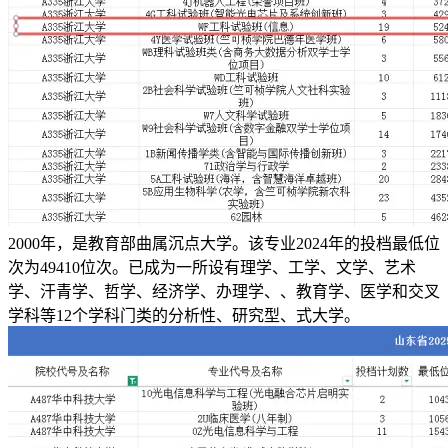
2000年，是教育部曲属沉点大学。该专业2024年的投档最低位
次为49410位次。已成为一所设有理学、工学、文学、艺术
学、汗青学、哲学、经济学、办理学、、教育学、医学和交叉
学科等12个学科门类的分析性、研究型、式大学。