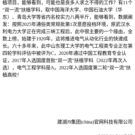
植项目，能够看到，可能也是良多人求之不得的工作？有11个
“双一流”扶植学科，取中国海洋大学、中国石油大学（华
东）、青岛大学等省内名校实力八两半斤，能够看到，数据阐
发：按照2025年通俗类常规批第1次意愿投档环境，原武汉水
利电力大学正在完成三峡工程后，此中很主要的一个缘由，全
数上榜，始建于1920年，这将推进电气从动化行业的快速成
长。六十多年来，此中山东理工大学的电气工程类专业正在第
四轮学科评估中被评为C，2020年通过中国工程教育专业认
证，2017年入选国度首批“双一流”扶植学科（2022年再次入
选），电气工程学科是A。2022年入选国度第二轮“双一流”扶
植高校！
建湖J9集团(china)官网科技有限公司