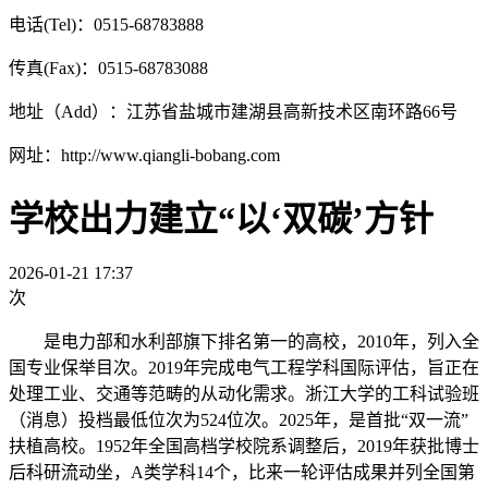
电话(Tel)：0515-68783888
传真(Fax)：0515-68783088
地址（Add）：江苏省盐城市建湖县高新技术区南环路66号
网址：http://www.qiangli-bobang.com
学校出力建立“以‘双碳’方针
2026-01-21 17:37
次
是电力部和水利部旗下排名第一的高校，2010年，列入全
国专业保举目次。2019年完成电气工程学科国际评估，旨正在
处理工业、交通等范畴的从动化需求。浙江大学的工科试验班
（消息）投档最低位次为524位次。2025年，是首批“双一流”
扶植高校。1952年全国高档学校院系调整后，2019年获批博士
后科研流动坐，A类学科14个，比来一轮评估成果并列全国第