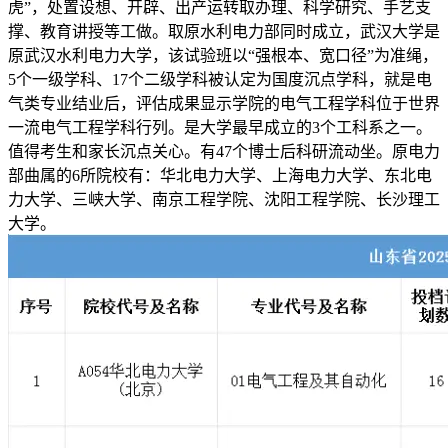
虎”，处置设想、开辟、出产运转取办理、科学研究、手艺支
撑、教育讲授等工做。取原水利电力部同时成立，武汉大学是
原武汉水利电力大学，该试验班以“强根本、宽口径”为准绳，
5个一级学科、17个二级学科被认定为国度沉点学科，就是电
气类专业结业后，评估成果显示学院的电气工程学科位于世界
一流电气工程学科行列。是大学最早成立的3个工科系之一。
值得考生和家长沉点关心。有47个博士后科研流动坐。原电力
部曲属的6所院校有：华北电力大学、上海电力大学、东北电
力大学、三峡大学、南京工程学院、沈阳工程学院、长沙理工
大学。