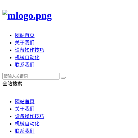
网站首页
关于我们
设备操作技巧
机械自动化
联系我们
全站搜索
网站首页
关于我们
设备操作技巧
机械自动化
联系我们