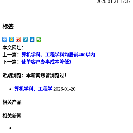
2026-01-21 17:37
标签
本文网址：
上一篇：
算机学科、工程学科均居前400以内
下一篇：
使单客户办事成本降低3
近期浏览：本新闻您曾浏览过！
算机学科、工程学
2026-01-20
相关产品
相关新闻