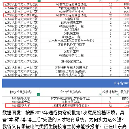
数据阐发：按照2025年通俗类常规批第1次意愿投档环境，具
备“本-硕-博-博士后”完整的人才培育系统。为何实力这么强？
我省又有哪些电气类招生院校考生将来能够报考？正在山东高