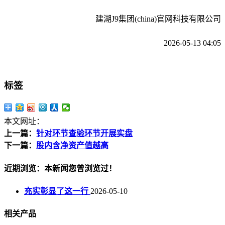
建湖J9集团(china)官网科技有限公司
2026-05-13 04:05
标签
本文网址：
上一篇：
针对环节查验环节开展实盘
下一篇：
股内含净资产值越高
近期浏览：本新闻您曾浏览过！
充实彰显了这一行
2026-05-10
相关产品